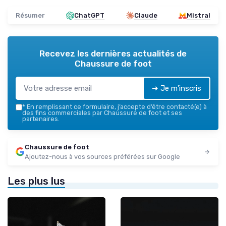
Résumer
ChatGPT
Claude
Mistral
Recevez les dernières actualités de
Chaussure de foot
➔ Je m'inscris
*
En remplissant ce formulaire, j’accepte d’être contacté(e) à
des fins commerciales par Chaussure de foot et ses
partenaires.
Chaussure de foot
Ajoutez-nous à vos sources préférées sur Google
Les plus lus