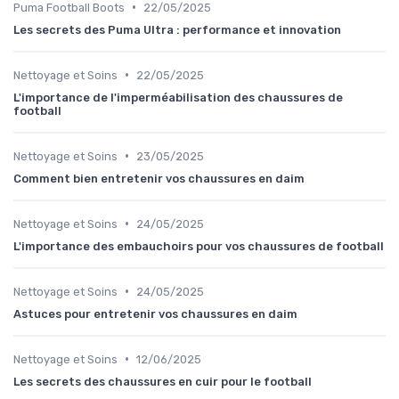
•
Puma Football Boots
22/05/2025
Les secrets des Puma Ultra : performance et innovation
•
Nettoyage et Soins
22/05/2025
L'importance de l'imperméabilisation des chaussures de
football
•
Nettoyage et Soins
23/05/2025
Comment bien entretenir vos chaussures en daim
•
Nettoyage et Soins
24/05/2025
L'importance des embauchoirs pour vos chaussures de football
•
Nettoyage et Soins
24/05/2025
Astuces pour entretenir vos chaussures en daim
•
Nettoyage et Soins
12/06/2025
Les secrets des chaussures en cuir pour le football