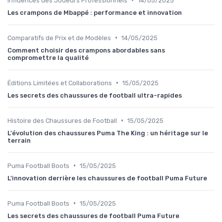
Influences des Joueurs Professionnels
14/05/2025
Les crampons de Mbappé : performance et innovation
•
Comparatifs de Prix et de Modèles
14/05/2025
Comment choisir des crampons abordables sans
compromettre la qualité
•
Éditions Limitées et Collaborations
15/05/2025
Les secrets des chaussures de football ultra-rapides
•
Histoire des Chaussures de Football
15/05/2025
L'évolution des chaussures Puma The King : un héritage sur le
terrain
•
Puma Football Boots
15/05/2025
L'innovation derrière les chaussures de football Puma Future
•
Puma Football Boots
15/05/2025
Les secrets des chaussures de football Puma Future