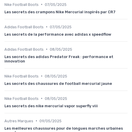
•
Nike Football Boots
07/05/2025
Les secrets des crampons Nike Mercurial inspirés par CR7
•
Adidas Football Boots
07/05/2025
Les secrets de la performance avec adidas x speedflow
•
Adidas Football Boots
08/05/2025
Les secrets des adidas Predator Freak : performance et
innovation
•
Nike Football Boots
08/05/2025
Les secrets des chaussures de football mercurial jaune
•
Nike Football Boots
08/05/2025
Les secrets des nike mercurial vapor superfly viii
•
Autres Marques
09/05/2025
Les meilleures chaussures pour de longues marches urbaines