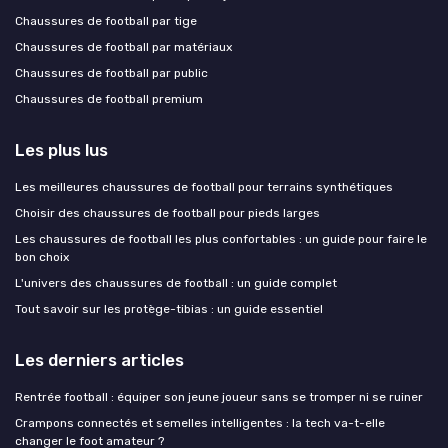
Chaussures de football par tige
Chaussures de football par matériaux
Chaussures de football par public
Chaussures de football premium
Les plus lus
Les meilleures chaussures de football pour terrains synthétiques
Choisir des chaussures de football pour pieds larges
Les chaussures de football les plus confortables : un guide pour faire le
bon choix
L'univers des chaussures de football : un guide complet
Tout savoir sur les protège-tibias : un guide essentiel
Les derniers articles
Rentrée football : équiper son jeune joueur sans se tromper ni se ruiner
Crampons connectés et semelles intelligentes : la tech va-t-elle
changer le foot amateur ?