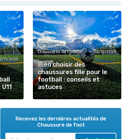
•
Chaussures de Football pour Enfants
30/12/2025
2/11/2025
Bien choisir des
chaussures fille pour le
ball
football : conseils et
 U11
astuces
Recevez les dernières actualités de
Chaussure de foot