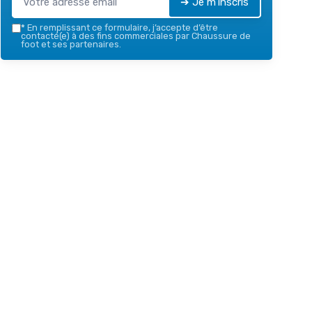
➔ Je m'inscris
*
En remplissant ce formulaire, j’accepte d’être
contacté(e) à des fins commerciales par Chaussure de
foot et ses partenaires.