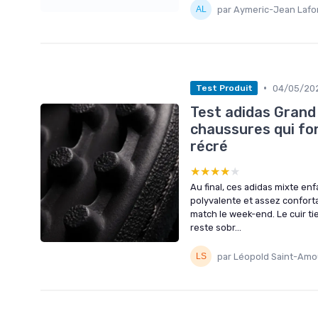
par Aymeric-Jean Lafo
•
04/05/20
Test Produit
Test adidas Grand
chaussures qui font
récré
★★★★★
★★★★★
Au final, ces adidas mixte enf
polyvalente et assez confortab
match le week-end. Le cuir tie
reste sobr...
par Léopold Saint-Amo