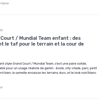
ntaine
26
 Court / Mundial Team enfant : des
 le taf pour le terrain et la cour de
ant style Grand Court / Mundial Team, c’est une paire solide,
le pour un usage réaliste de gamin : école, city-stade, parc, petit
nt bien, la semelle encaisse les terrains durs, et le look noir/blanc
ur