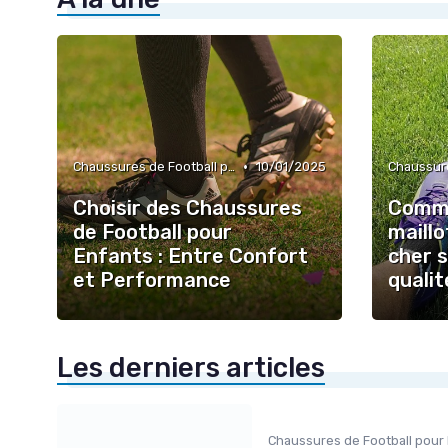
•
Chaussures de Football pour Enfants
10/01/2025
Choisir des Chaussures
Comme
de Football pour
maillo
Enfants : Entre Confort
cher s
et Performance
qualit
Les derniers articles
Chaussures de Football pour