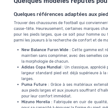
Quelques modèles réputés pour
Quelques références adaptées aux pied
Trouver des chaussures de football qui conviennent 
casse-tête. Heureusement, certaines marques cha
pour les pieds larges, que ce soit pour homme ou
parmi les joueurs à la recherche de confort et de ma
New Balance Furon Wide
: Cette gamme est rép
maintien sans comprimer, avec des semelles cou
la morphologie de chacun.
Adidas Copa Mundial
: Un classique, apprécié 
largeur standard pied est déjà supérieure à la
larges.
Puma Future
: Grâce à ses matériaux extensi
aux pieds larges et aux joueurs souffrant d’hal
pour leur confort immédiat.
Mizuno Morelia
: Fabriquée en cuir de qualité
pour sa capacité à épouser la forme du pied, mê