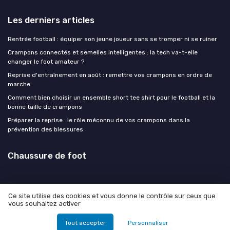
Les derniers articles
Rentrée football : équiper son jeune joueur sans se tromper ni se ruiner
Crampons connectés et semelles intelligentes : la tech va-t-elle
changer le foot amateur ?
Reprise d'entraînement en août : remettre vos crampons en ordre de
marche
Comment bien choisir un ensemble short tee shirt pour le football et la
bonne taille de crampons
Préparer la reprise : le rôle méconnu de vos crampons dans la
prévention des blessures
Chaussure de foot
Ce site utilise des cookies et vous donne le contrôle sur ceux que
vous souhaitez activer
Mentions légales
Politique de confidentialité
© Chaussure de foot 2026
Tout accepter
Personnaliser