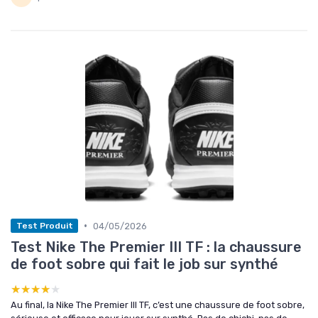
•
04/05/2026
Test Produit
Test Nike The Premier III TF : la chaussure
de foot sobre qui fait le job sur synthé
★★★★★
★★★★★
Au final, la Nike The Premier III TF, c’est une chaussure de foot sobre,