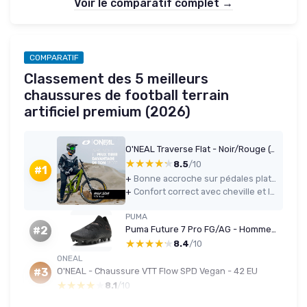
Voir le comparatif complet →
COMPARATIF
Classement des 5 meilleurs
chaussures de football terrain
artificiel premium (2026)
O'NEAL Traverse Flat - Noir/Rouge (42-46 EU)
★★★★★
★★★★★
8.5
/10
#1
+
Bonne accroche sur pédales plates et maintien sérieux grâce à la sangle + lacets
+
Confort correct avec cheville et languette bien rembourrées, pas de rodage nécessaire
PUMA
Puma Future 7 Pro FG/AG - Homme - 42.5 - Noir/Rose Cuivré
#2
★★★★★
★★★★★
8.4
/10
ONEAL
O'NEAL - Chaussure VTT Flow SPD Vegan - 42 EU
#3
★★★★★
★★★★★
8.1
/10