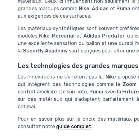
matériaux. Ceux-ci influencent non seulement la pe
grandes marques comme
Nike
,
Adidas
et
Puma
ont
aux exigences de ces surfaces.
Les matériaux synthétiques sont souvent préférés p
modèles
Nike Mercurial
et
Adidas Predator
utili
une excellente sensation du ballon et une durabil
la
Superfly Academy
sont conçues pour offrir une e
Les technologies des grandes marques
Les innovations ne s'arrêtent pas là.
Nike
propose 
qui intègrent des technologies comme le
Zoom 
confort amélioré. De son côté,
Puma
avec la
Future
sur des matériaux qui s'adaptent parfaitement à
optimal.
Pour en savoir plus sur le choix des matériaux p
consultez notre
guide complet
.