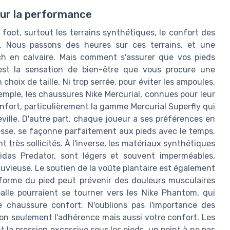
our la performance
 foot, surtout les terrains synthétiques, le confort des
é. Nous passons des heures sur ces terrains, et une
h en calvaire. Mais comment s'assurer que vos pieds
'est la sensation de bien-être que vous procure une
oix de taille. Ni trop serrée, pour éviter les ampoules,
xemple, les chaussures Nike Mercurial, connues pour leur
nfort, particulièrement la gamme Mercurial Superfly qui
ille. D'autre part, chaque joueur a ses préférences en
lesse, se façonne parfaitement aux pieds avec le temps.
rès sollicités. À l'inverse, les matériaux synthétiques
das Predator, sont légers et souvent imperméables,
vieuse. Le soutien de la voûte plantaire est également
a forme du pied peut prévenir des douleurs musculaires
alle pourraient se tourner vers les Nike Phantom, qui
 chaussure confort. N'oublions pas l'importance des
non seulement l'adhérence mais aussi votre confort. Les
la pression excessive sous les pieds, un point à ne pas