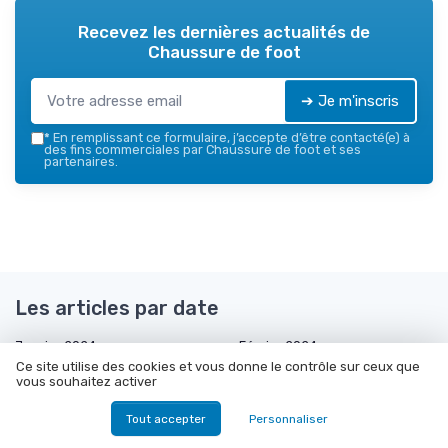
Recevez les dernières actualités de
Chaussure de foot
➔ Je m'inscris
*
En remplissant ce formulaire, j’accepte d’être contacté(e) à
des fins commerciales par Chaussure de foot et ses
partenaires.
Les articles par date
Janvier 2024
Février 2024
Ce site utilise des cookies et vous donne le contrôle sur ceux que
Mars 2024
Septembre 2024
vous souhaitez activer
Octobre 2024
Novembre 2024
Tout accepter
Personnaliser
Décembre 2024
Janvier 2025