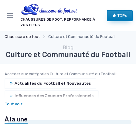
Panneau de gestion des cookies
TOPs
CHAUSSURES DE FOOT, PERFORMANCE À
VOS PIEDS
Chaussure de foot
Culture et Communauté du Football
Blog
Culture et Communauté du Football
Accéder aux catégories Culture et Communauté du Football :
»
Actualités du Football et Nouveautés
»
Influences des Joueurs Professionnels
Tout voir
»
Événements et Tournois
À la une
»
Forums et Discussions
»
Histoire des Chaussures de Football