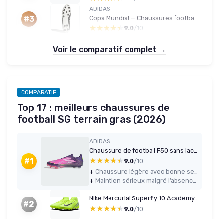
ADIDAS
Copa Mundial — Chaussures football (Firm Ground) Blanc/Noir, taille 8
#3
★★★★★
★★★★★
9.0
/10
Voir le comparatif complet →
COMPARATIF
Top 17 : meilleurs chaussures de
football SG terrain gras (2026)
ADIDAS
Chaussure de football F50 sans lacets
★★★★★
★★★★★
#1
9.0
/10
+
Chaussure légère avec bonne sensation de vitesse et de réactivité
+
Maintien sérieux malgré l’absence de lacets, à condition d’avoir la bonne taille
Nike Mercurial Superfly 10 Academy SG-Pro High – Homme (43 EU)
#2
★★★★★
★★★★★
9.0
/10