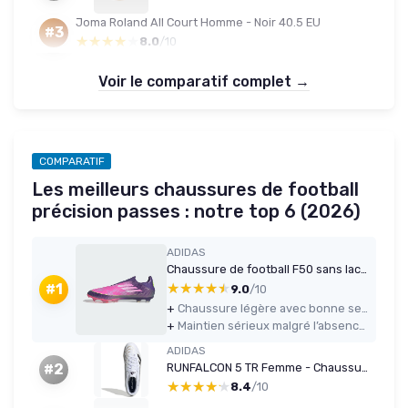
Joma Roland All Court Homme - Noir 40.5 EU
#3
★★★★★
★★★★★
8.0
/10
Voir le comparatif complet →
COMPARATIF
Les meilleurs chaussures de football
précision passes : notre top 6 (2026)
ADIDAS
Chaussure de football F50 sans lacets
★★★★★
★★★★★
#1
9.0
/10
+
Chaussure légère avec bonne sensation de vitesse et de réactivité
+
Maintien sérieux malgré l’absence de lacets, à condition d’avoir la bonne taille
ADIDAS
RUNFALCON 5 TR Femme - Chaussures de course (46 2/3 EU) Blanc/Noir/Doré
#2
★★★★★
★★★★★
8.4
/10