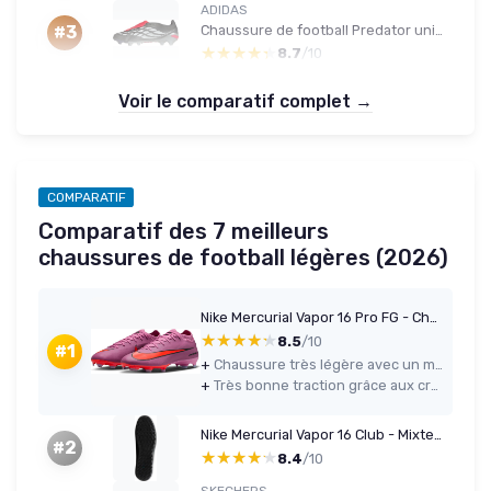
ADIDAS
Chaussure de football Predator unisexe – terrain souple – 44 EU – gris argenté
#3
★★★★★
★★★★★
8.7
/10
Voir le comparatif complet →
COMPARATIF
Comparatif des 7 meilleurs
chaussures de football légères (2026)
Nike Mercurial Vapor 16 Pro FG - Chaussure de football homme (44 EU)
★★★★★
★★★★★
8.5
/10
#1
+
Chaussure très légère avec un maintien serré, idéale pour les joueurs rapides
+
Très bonne traction grâce aux crampons agressifs, efficace sur terrain sec à légèrement gras
Nike Mercurial Vapor 16 Club - Mixte - 37,5 EU - Noir
#2
★★★★★
★★★★★
8.4
/10
SKECHERS