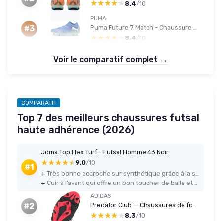
★★★★★
★★★★★
8.4
/10
PUMA
Puma Future 7 Match - Chaussure de football mixte 44.5 EU
#3
★★★★★
★★★★★
8.4
/10
Voir le comparatif complet →
COMPARATIF
Top 7 des meilleurs chaussures futsal
haute adhérence (2026)
Joma Top Flex Turf - Futsal Homme 43 Noir
★★★★★
★★★★★
9.0
/10
#1
+
Très bonne accroche sur synthétique grâce à la semelle multi-crampons
+
Cuir à l’avant qui offre un bon toucher de balle et se fait bien au pied
ADIDAS
Predator Club — Chaussures de football unisexe (42) — terrains souples/multi‑surfaces
#2
★★★★★
★★★★★
8.3
/10