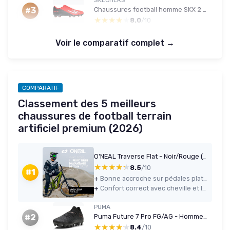
Chaussures football homme SKX 2 – TF 42,5 EU
#3
★★★★★
★★★★★
8.0
/10
Voir le comparatif complet →
COMPARATIF
Classement des 5 meilleurs
chaussures de football terrain
artificiel premium (2026)
O'NEAL Traverse Flat - Noir/Rouge (42-46 EU)
★★★★★
★★★★★
8.5
/10
#1
+
Bonne accroche sur pédales plates et maintien sérieux grâce à la sangle + lacets
+
Confort correct avec cheville et languette bien rembourrées, pas de rodage nécessaire
PUMA
Puma Future 7 Pro FG/AG - Homme - 42.5 - Noir/Rose Cuivré
#2
★★★★★
★★★★★
8.4
/10