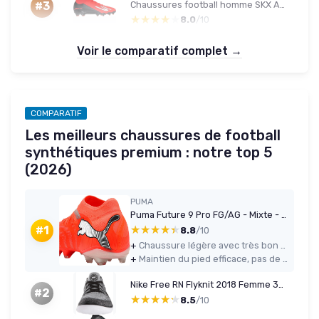
Chaussures football homme SKX Academy FG montantes 38.5 - rouge/noir
#3
★★★★★
★★★★★
8.0
/10
Voir le comparatif complet →
COMPARATIF
Les meilleurs chaussures de football
synthétiques premium : notre top 5
(2026)
PUMA
Puma Future 9 Pro FG/AG - Mixte - 42 EU - Glowing Red
★★★★★
★★★★★
#1
8.8
/10
+
Chaussure légère avec très bon ressenti balle-pied et bonne accroche sur synthé et herbe sèche
+
Maintien du pied efficace, pas de flottement, adaptée aux changements de direction rapides
Nike Free RN Flyknit 2018 Femme 36.5 Blanc/Noir
#2
★★★★★
★★★★★
8.5
/10