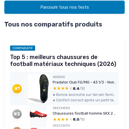
Parcourir tous nos tests
Tous nos comparatifs produits
COMPARATIF
Top 5 : meilleurs chaussures de
football matériaux techniques (2026)
ADIDAS
Predator Club FG/MG - 43 1/3 - Noir/Carbon/Lucid Lemon
★★★★★
★★★★★
#1
8.4
/10
+
Bonne accroche sur terrain ferme et synthétique grâce à la semelle FG/MG
+
Confort correct après un petit temps de rodage, maintien sérieux pour du loisir
SKECHERS
Chaussures football homme SKX 2 – TF 42,5 EU
#2
★★★★★
★★★★★
8.0
/10
SKECHERS