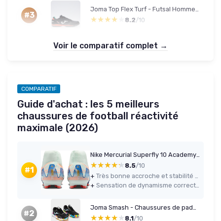
Joma Top Flex Turf - Futsal Homme 43 Noir
#3
★★★★★
★★★★★
8.2
/10
Voir le comparatif complet →
COMPARATIF
Guide d'achat : les 5 meilleurs
chaussures de football réactivité
maximale (2026)
Nike Mercurial Superfly 10 Academy AG High-Top - 43 EU
★★★★★
★★★★★
8.5
/10
#1
+
Très bonne accroche et stabilité sur terrain synthétique grâce à la semelle AG
+
Sensation de dynamisme correcte avec l’Air Zoom au talon et le poids raisonnable
Joma Smash - Chaussures de padel (44 EU)
#2
★★★★★
★★★★★
8.1
/10