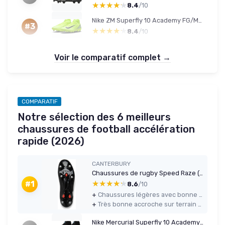
★★★★★
★★★★★
8.4
/10
Nike ZM Superfly 10 Academy FG/MG - Homme 41 - Volt/Black
#3
★★★★★
★★★★★
8.4
/10
Voir le comparatif complet →
COMPARATIF
Notre sélection des 6 meilleurs
chaussures de football accélération
rapide (2026)
CANTERBURY
Chaussures de rugby Speed Raze (terrain souple) - Noir/Blanc - 45 EU
★★★★★
★★★★★
#1
8.6
/10
+
Chaussures légères avec bonne sensation de vitesse et d’appuis
+
Très bonne accroche sur terrain souple grâce aux 6 crampons métal + 3 TPU
Nike Mercurial Superfly 10 Academy AG - Homme 39 EU - Noir/Bleu