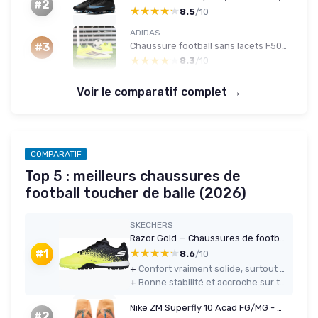
#2
★★★★★
★★★★★
8.5
/10
ADIDAS
Chaussure football sans lacets F50 Turf 43 1/3
#3
★★★★★
★★★★★
8.3
/10
Voir le comparatif complet →
COMPARATIF
Top 5 : meilleurs chaussures de
football toucher de balle (2026)
SKECHERS
Razor Gold — Chaussures de football homme 47 EU (Jaune/Noir)
★★★★★
★★★★★
#1
8.6
/10
+
Confort vraiment solide, surtout pour les pieds moyens à larges
+
Bonne stabilité et accroche sur terrain synthétique
Nike ZM Superfly 10 Acad FG/MG - Homme 43 - Melon Tint/Neo Turq
#2