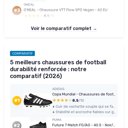
ONEAL
O'NEAL - Chaussure VTT Flow SPD Vegan - 42 EU
#3
★★★★★
★★★★★
8.1
/10
Voir le comparatif complet →
COMPARATIF
5 meilleurs chaussures de football
durabilité renforcée : notre
comparatif (2026)
ADIDAS
Copa Mundial - Chaussures de football homme 41 1/3 Noir
★★★★★
★★★★★
#1
8.5
/10
+
Cuir de vachette souple qui se fait bien au pied après quelques séances
+
Stabilité et accroche fiables sur gazon naturel, comportement correct sur synthétique
PUMA
Future 7 Match FG/AG - 40.5 - Noir/Gris
#2