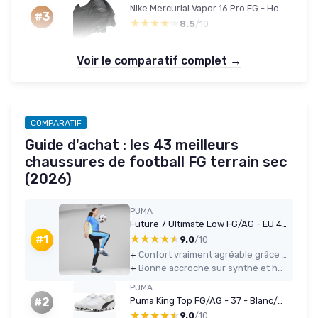
Nike Mercurial Vapor 16 Pro FG - Homme - 44 EU - Noir (tige basse)
#3
★★★★★
★★★★★
8.5
/10
Voir le comparatif complet →
COMPARATIF
Guide d'achat : les 43 meilleurs
chaussures de football FG terrain sec
(2026)
PUMA
Future 7 Ultimate Low FG/AG - EU 44 1/2
★★★★★
★★★★★
#1
9.0
/10
+
Confort vraiment agréable grâce au chausson en tricot extensible
+
Bonne accroche sur synthé et herbe ferme avec la semelle FG/AG
PUMA
Puma King Top FG/AG - 37 - Blanc/Noir
#2
★★★★★
★★★★★
9.0
/10