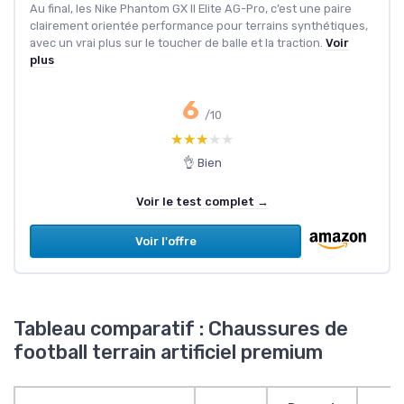
Au final, les Nike Phantom GX II Elite AG-Pro, c’est une paire
clairement orientée performance pour terrains synthétiques,
avec un vrai plus sur le toucher de balle et la traction.
Voir
plus
6
/10
★★★★★
★★★★★
👌 Bien
Voir le test complet →
Voir l'offre
Tableau comparatif : Chaussures de
football terrain artificiel premium