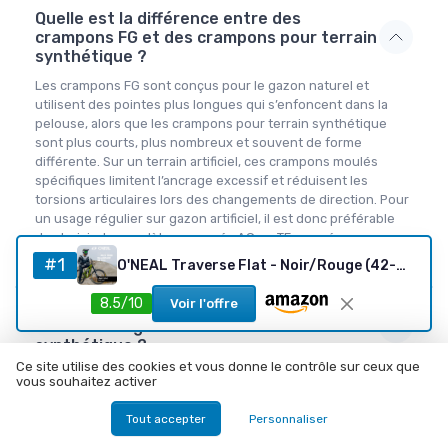
Quelle est la différence entre des
crampons FG et des crampons pour terrain
synthétique ?
Les crampons FG sont conçus pour le gazon naturel et
utilisent des pointes plus longues qui s’enfoncent dans la
pelouse, alors que les crampons pour terrain synthétique
sont plus courts, plus nombreux et souvent de forme
différente. Sur un terrain artificiel, ces crampons moulés
spécifiques limitent l’ancrage excessif et réduisent les
torsions articulaires lors des changements de direction. Pour
un usage régulier sur gazon artificiel, il est donc préférable
de choisir des modèles marqués AG ou TF, pensés pour ce
type de surface.
#1
O'NEAL Traverse Flat - Noir/Rouge (42-46 EU)
8.5/10
Voir l'offre
Peut on utiliser les mêmes chaussures de
football sur gazon naturel et terrain
synthétique ?
Ce site utilise des cookies et vous donne le contrôle sur ceux que
vous souhaitez activer
Comment choisir la bonne pointure pour
des chaussures de football terrain
Tout accepter
Personnaliser
artificiel premium ?