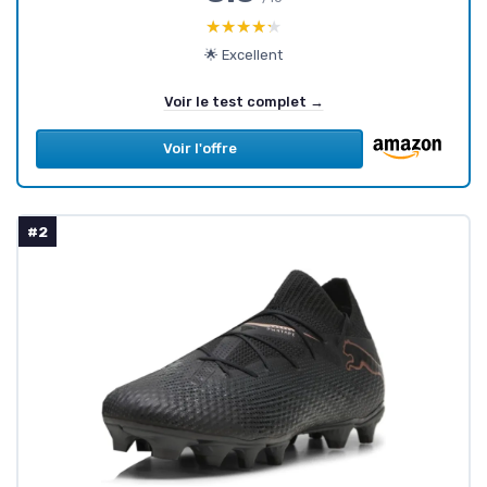
★★★★★
★★★★★
🌟 Excellent
Voir le test complet →
Voir l'offre
#2