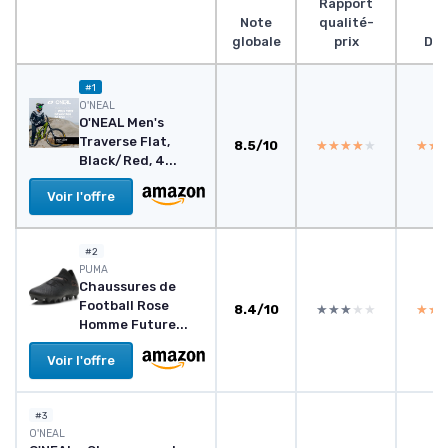
Rapport
Note
qualité-
globale
prix
Des
#1
O'NEAL
O'NEAL Men's
Traverse Flat,
8.5/10
★★★★★
★★★★★
★★
★★
Black/Red, 4...
Voir l'offre
#2
PUMA
Chaussures de
Football Rose
8.4/10
★★★★★
★★★★★
★★
★★
Homme Future...
Voir l'offre
#3
O'NEAL