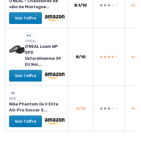
O'NEAL - Chaussures de
8.1/10
★★★★★
★★★★★
★★
★★
vélo de Montagne...
Voir l'offre
#4
O'NEAL
O'NEAL Loam WP
SPD
8/10
★★★★★
★★★★★
★★
★★
OxfordHomme 39
EU Noi...
Voir l'offre
#5
NIKE
Nike Phantom Gx II Elite
6/10
★★★★★
★★★★★
★★
★★
AG-Pro Soccer S...
Voir l'offre