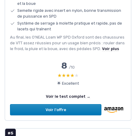
et la boue
Semelle rigide avec insert en nylon, bonne transmission
de puissance en SPD
Système de serrage à molette pratique et rapide, pas de
lacets qui traînent
Au final, les O'NEAL Loam WP SPD Oxford sont des chaussures
de VTT assez réussies pour un usage bien précis : rouler dans
le froid, la pluie et la boue, avec des pédales SPD.
Voir plus
8
/10
★★★★★
★★★★★
🌟 Excellent
Voir le test complet →
Voir l'offre
#5