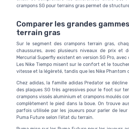
crampons SG pour terrains gras permet de structurer
Comparer les grandes gammes :
terrain gras
Sur le segment des crampons terrain gras, ch
chaussures, avec plusieurs niveaux de prix et d
Mercurial Superfly existent en version SG Pro, avec 
Les Nike Tiempo misent sur le confort et le toucher d
vitesse et la légèreté, tandis que les Nike Phantom 
Chez adidas, la famille adidas Predator se décline 
des plaques SG très agressives pour le foot sur te
crampons vissés aluminium et crampons moulés coni
complètement le pied dans la boue. On trouve aus
parfois utilisée par les joueurs pour parler de leu
Puma Future selon l’état du terrain.
Puma mise sur les Puma Future pour les joueurs agi