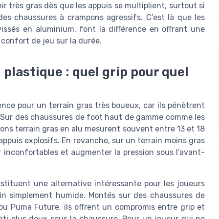
r très gras dès que les appuis se multiplient, surtout si
des chaussures à crampons agressifs. C’est là que les
ssés en aluminium, font la différence en offrant une
 confort de jeu sur la durée.
lastique : quel grip pour quel
nce pour un terrain gras très boueux, car ils pénètrent
es. Sur des chaussures de foot haut de gamme comme les
ns terrain gras en alu mesurent souvent entre 13 et 18
ppuis explosifs. En revanche, sur un terrain moins gras
 inconfortables et augmenter la pression sous l’avant-
tituent une alternative intéressante pour les joueurs
rain simplement humide. Montés sur des chaussures de
u Puma Future, ils offrent un compromis entre grip et
nti plus doux sous la chaussure. Pour un joueur qui ne