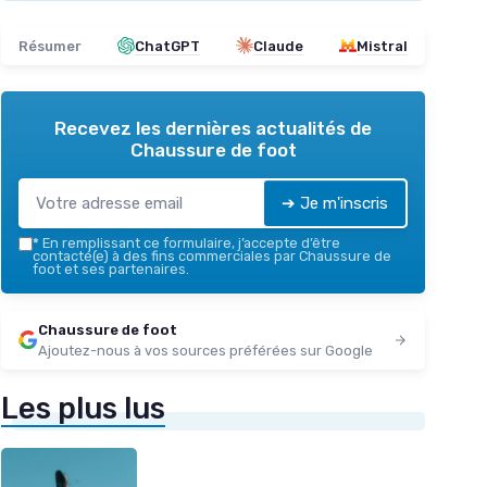
Résumer
ChatGPT
Claude
Mistral
Recevez les dernières actualités de
Chaussure de foot
➔ Je m'inscris
*
En remplissant ce formulaire, j’accepte d’être
contacté(e) à des fins commerciales par Chaussure de
foot et ses partenaires.
Chaussure de foot
Ajoutez-nous à vos sources préférées sur Google
Les plus lus