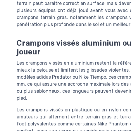
terrain peut paraître correct en surface, mais deveni
plusieurs équipes ont déjà joué avant vous avec 
crampons terrain gras, notamment les crampons vi
pénétration plus profonde dans le sol et un meilleur
Crampons vissés aluminium ou p
joueur
Les crampons vissés en aluminium restent la référe
mieux la pelouse et limitent les glissades violent
modèles adidas Predator ou Nike Tiempo, ces crampo
mm, ce qui assure une accroche maximale lors des a
ou plus sablonneux, ces longueurs peuvent devenir
pied.
Les crampons vissés en plastique ou en nylon cons
amateurs qui alternent entre terrain gras et ter
foot polyvalentes comme certaines Nike Phantom o
confort, avec une usure plus rapide mais un resse