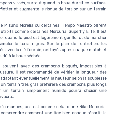
ampons vissés, surtout quand la boue durcit en surface.
 flotter et augmente le risque de torsion sur un terrain
e Mizuno Morelia ou certaines Tiempo Maestro offrent
troits comme certaines Mercurial Superfly Elite. Il est
ée, quand le pied est légèrement gonflé, et de marcher
uler le terrain gras. Sur le plan de l’entretien, les
és avec la clé fournie, nettoyés après chaque match et
 dû à la boue séchée.
nt souvent avec des crampons bloqués, impossibles à
aussure. Il est recommandé de vérifier la longueur des
adaptant éventuellement la hauteur selon la souplesse
 un terrain très gras préférera des crampons plus longs
sur un terrain simplement humide pourra choisir une
ivacité.
erformances, un test comme celui d’une Nike Mercurial
e comprendre comment une tige bien conçue répartit la