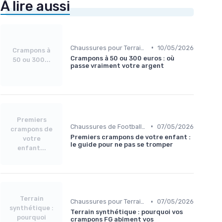
À lire aussi
•
Chaussures pour Terrains Gras
10/05/2026
Crampons à
Crampons à 50 ou 300 euros : où
50 ou 300...
passe vraiment votre argent
Premiers
•
Chaussures de Football pour Enfants
07/05/2026
crampons de
Premiers crampons de votre enfant :
votre
le guide pour ne pas se tromper
enfant...
Terrain
•
Chaussures pour Terrains Synthétiques
07/05/2026
synthétique :
Terrain synthétique : pourquoi vos
pourquoi
crampons FG abîment vos