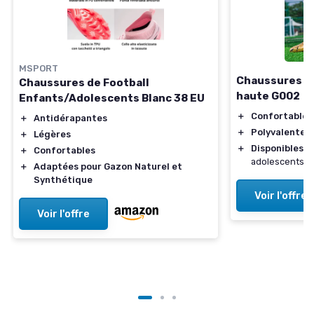
MSPORT
Chaussures de
Chaussures de Football
haute G002
Enfants/Adolescents Blanc 38 EU
＋
Confortables
＋
Antidérapantes
＋
Polyvalentes
＋
Légères
＋
Disponibles
po
＋
Confortables
adolescents
＋
Adaptées pour Gazon Naturel et
Synthétique
Voir l'offre
Voir l'offre