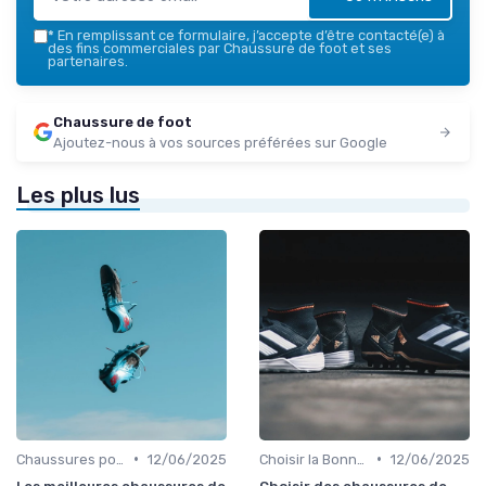
*
En remplissant ce formulaire, j’accepte d’être contacté(e) à
des fins commerciales par Chaussure de foot et ses
partenaires.
Chaussure de foot
Ajoutez-nous à vos sources préférées sur Google
Les plus lus
•
•
Chaussures pour Terrains Synthétiques
12/06/2025
Choisir la Bonne Taille
12/06/2025