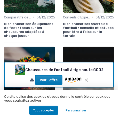
•
•
Comparatifs de Prix et de Modèles
31/12/2025
Conseils d'Experts
31/12/2025
Bien choisir son équipement
Bien choisir ses shorts de
de foot : focus sur les
football : conseils et astuces
chaussures adaptées à
pour être à l’aise sur le
chaque joueur
terrain
Chaussures de football à tige haute G002
🔥
Voir l'offre
Ce site utilise des cookies et vous donne le contrôle sur ceux que
vous souhaitez activer
•
•
Guides d'Achat et Conseils
30/12/2025
Chaussures pour Terrains Gras
30/12/2025
Les accessoires essentiels
Tout savoir sur les tn tiempo
Tout accepter
Personnaliser
pour bien choisir ses
: le choix des crampons pour
chaussures de football
chaque terrain