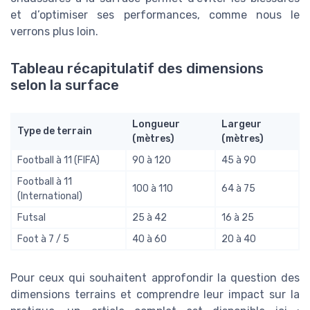
et d’optimiser ses performances, comme nous le
verrons plus loin.
Tableau récapitulatif des dimensions
selon la surface
Longueur
Largeur
Type de terrain
(mètres)
(mètres)
Football à 11 (FIFA)
90 à 120
45 à 90
Football à 11
100 à 110
64 à 75
(International)
Futsal
25 à 42
16 à 25
Foot à 7 / 5
40 à 60
20 à 40
Pour ceux qui souhaitent approfondir la question des
dimensions terrains et comprendre leur impact sur la