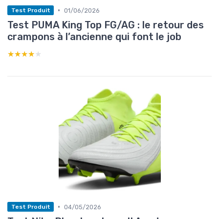
•
01/06/2026
Test Produit
Test PUMA King Top FG/AG : le retour des
crampons à l’ancienne qui font le job
★★★★★
★★★★★
•
04/05/2026
Test Produit