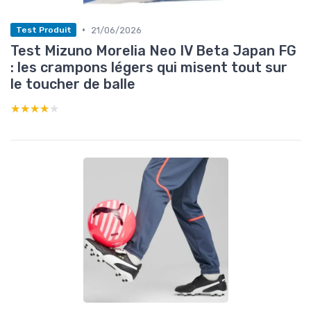
•
21/06/2026
Test Produit
Test Mizuno Morelia Neo IV Beta Japan FG
: les crampons légers qui misent tout sur
le toucher de balle
★★★★★
★★★★★