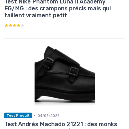
Test Nike Phantom Luna II Academy
FG/MG : des crampons précis mais qui
taillent vraiment petit
★★★★★
★★★★★
•
04/05/2026
Test Produit
Test Andrés Machado 21221 : des monks