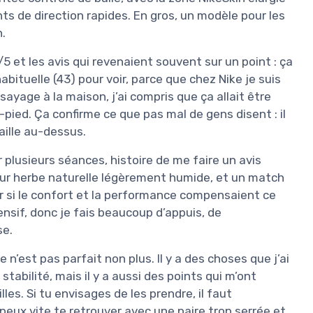
s de direction rapides. En gros, un modèle pour les
n.
/5 et les avis qui revenaient souvent sur un point : ça
bituelle (43) pour voir, parce que chez Nike je suis
ssayage à la maison, j’ai compris que ça allait être
-pied. Ça confirme ce que pas mal de gens disent : il
aille au-dessus.
plusieurs séances, histoire de me faire un avis
sur herbe naturelle légèrement humide, et un match
voir si le confort et la performance compensaient ce
fensif, donc je fais beaucoup d’appuis, de
se.
n’est pas parfait non plus. Il y a des choses que j’ai
tabilité, mais il y a aussi des points qui m’ont
lles. Si tu envisages de les prendre, il faut
 peux vite te retrouver avec une paire trop serrée et