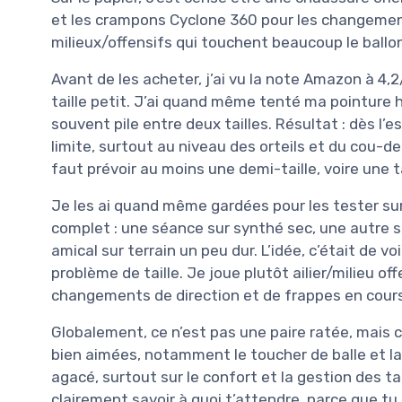
et les crampons Cyclone 360 pour les changement
milieux/offensifs qui touchent beaucoup le ballo
Avant de les acheter, j’ai vu la note Amazon à 4,2
taille petit. J’ai quand même tenté ma pointure ha
souvent pile entre deux tailles. Résultat : dès l’e
limite, surtout au niveau des orteils et du cou-de
faut prévoir au moins une demi-taille, voire une t
Je les ai quand même gardées pour les tester sur 
complet : une séance sur synthé sec, une autre 
amical sur terrain un peu dur. L’idée, c’était de 
problème de taille. Je joue plutôt ailier/milieu of
changements de direction et de frappes en cour
Globalement, ce n’est pas une paire ratée, mais ce 
bien aimées, notamment le toucher de balle et la s
agacé, surtout sur le confort et la gestion des tai
clairement savoir à quoi t’attendre, parce que tu