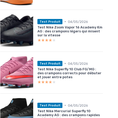
•
04/05/2026
Test Produit
Test Nike Zoom Vapor 16 Academy Km
AG : des crampons légers qui misent
sur la vitesse
★★★★★
★★★★★
•
04/05/2026
Test Produit
Test Nike Superfly 10 Club FG/MG :
des crampons corrects pour débuter
et jouer entre potes
★★★★★
★★★★★
•
04/05/2026
Test Produit
Test Nike Mercurial Superfly 10
Academy AG : des crampons rapides