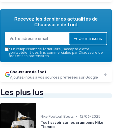
Recevez les dernières actualités de
Chaussure de foot
➔ Je m'inscris
*
En remplissant ce formulaire, j’accepte d’être
contacté(e) à des fins commerciales par Chaussure de
foot et ses partenaires.
Chaussure de foot
Ajoutez-nous à vos sources préférées sur Google
Les plus lus
•
Nike Football Boots
12/06/2025
Tout savoir sur les crampons Nike
Tiempo