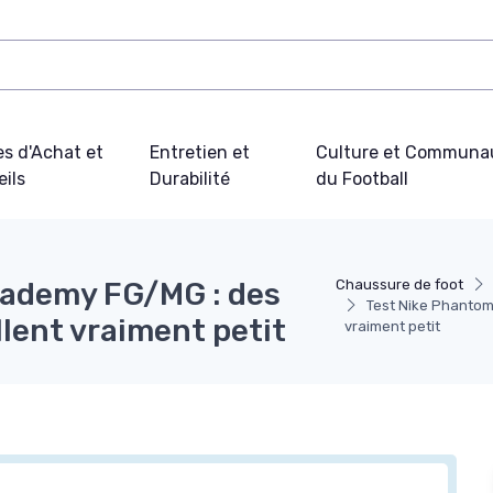
s d'Achat et
Entretien et
Culture et Communa
ils
Durabilité
du Football
cademy FG/MG : des
Chaussure de foot
Test Nike Phantom 
llent vraiment petit
vraiment petit