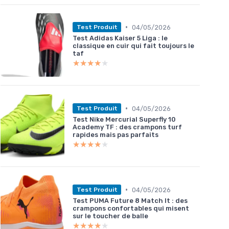
•
04/05/2026
Test Produit
Test Adidas Kaiser 5 Liga : le
classique en cuir qui fait toujours le
taf
★★★★★
★★★★★
•
04/05/2026
Test Produit
Test Nike Mercurial Superfly 10
Academy TF : des crampons turf
rapides mais pas parfaits
★★★★★
★★★★★
•
04/05/2026
Test Produit
Test PUMA Future 8 Match It : des
crampons confortables qui misent
sur le toucher de balle
★★★★★
★★★★★