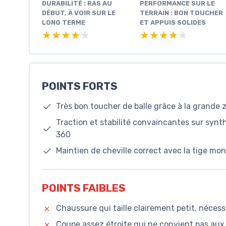
DURABILITÉ : RAS AU
PERFORMANCE SUR LE
DÉBUT, À VOIR SUR LE
TERRAIN : BON TOUCHER
LONG TERME
ET APPUIS SOLIDES
★★★★★
★★★★★
★★★★★
★★★★★
POINTS FORTS
Très bon toucher de balle grâce à la grande 
Traction et stabilité convaincantes sur syn
360
Maintien de cheville correct avec la tige m
POINTS FAIBLES
Chaussure qui taille clairement petit, néces
Coupe assez étroite qui ne convient pas aux 