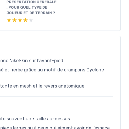
PRÉSENTATION GÉNÉRALE
: POUR QUEL TYPE DE
JOUEUR ET DE TERRAIN ?
★★★★★
★★★★★
zone NikeSkin sur l’avant-pied
thé et herbe grâce au motif de crampons Cyclone
ontante en mesh et le revers anatomique
site souvent une taille au-dessus
pieds larges ou à ceux qui aiment avoir de l’espace