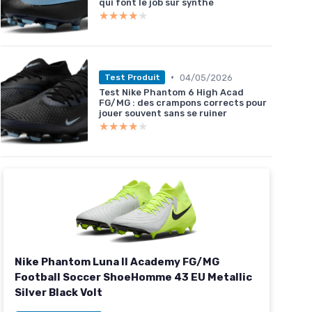
qui font le job sur synthé
★★★★★
★★★★★
•
04/05/2026
Test Produit
Test Nike Phantom 6 High Acad
FG/MG : des crampons corrects pour
jouer souvent sans se ruiner
★★★★★
★★★★★
Nike Phantom Luna II Academy FG/MG
Football Soccer ShoeHomme 43 EU Metallic
Silver Black Volt