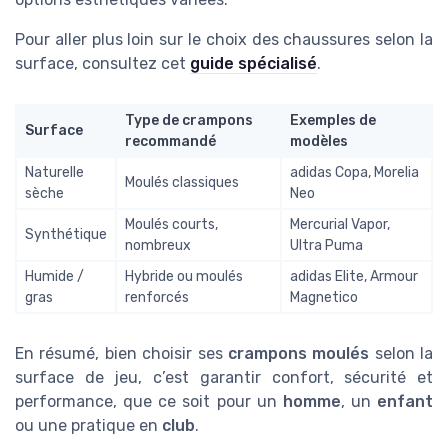
Pour aller plus loin sur le choix des chaussures selon la
surface, consultez cet
guide spécialisé
.
Type de crampons
Exemples de
Surface
recommandé
modèles
Naturelle
adidas Copa, Morelia
Moulés classiques
sèche
Neo
Moulés courts,
Mercurial Vapor,
Synthétique
nombreux
Ultra Puma
Humide /
Hybride ou moulés
adidas Elite, Armour
gras
renforcés
Magnetico
En résumé, bien choisir ses
crampons moulés
selon la
surface de jeu, c’est garantir confort, sécurité et
performance, que ce soit pour un
homme
, un
enfant
ou une pratique en
club
.