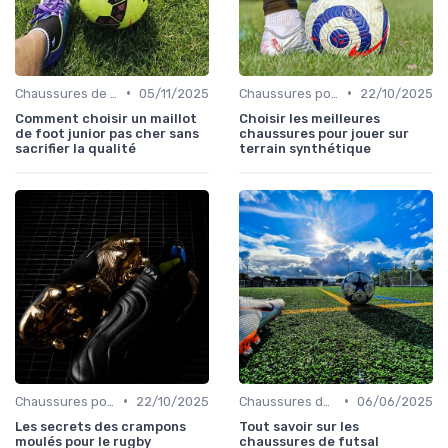
•
•
Chaussures de Football pour Enfants
05/11/2025
Chaussures pour Terrains Synthétiques
22/10/2025
Comment choisir un maillot
Choisir les meilleures
de foot junior pas cher sans
chaussures pour jouer sur
sacrifier la qualité
terrain synthétique
•
•
Chaussures pour Terrains Gras
22/10/2025
Chaussures de Futsal
06/06/2025
Les secrets des crampons
Tout savoir sur les
moulés pour le rugby
chaussures de futsal