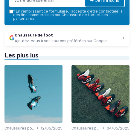
➔ Je m'inscris
*
En remplissant ce formulaire, j’accepte d’être contacté(e) à
des fins commerciales par Chaussure de foot et ses
partenaires.
Chaussure de foot
Ajoutez-nous à vos sources préférées sur Google
Les plus lus
•
•
Chaussures pour Terrains Synthétiques
12/06/2025
Chaussures pour Terrains Synthétiques
04/05/2025