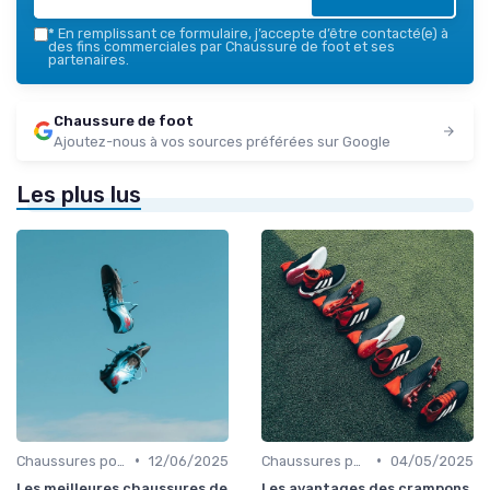
*
En remplissant ce formulaire, j’accepte d’être contacté(e) à
des fins commerciales par Chaussure de foot et ses
partenaires.
Chaussure de foot
Ajoutez-nous à vos sources préférées sur Google
Les plus lus
•
•
Chaussures pour Terrains Synthétiques
12/06/2025
Chaussures pour Terrains Synthétiques
04/05/2025
Les meilleures chaussures de
Les avantages des crampons