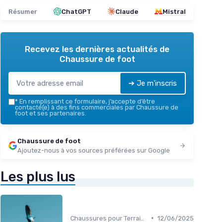
Résumer
ChatGPT
Claude
Mistral
Recevez les dernières actualités de
Chaussure de foot
➔ Je m'inscris
*
En remplissant ce formulaire, j’accepte d’être
contacté(e) à des fins commerciales par Chaussure de
foot et ses partenaires.
Chaussure de foot
Ajoutez-nous à vos sources préférées sur Google
Les plus lus
•
Chaussures pour Terrains Synthétiques
12/06/2025