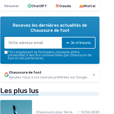
Résumer
ChatGPT
Claude
Mistral
Recevez les dernières actualités de
Chaussure de foot
➔ Je m'inscris
*
En remplissant ce formulaire, j’accepte d’être
contacté(e) à des fins commerciales par Chaussure de
foot et ses partenaires.
Chaussure de foot
Ajoutez-nous à vos sources préférées sur Google
Les plus lus
•
Chaussures pour Terrains Synthétiques
12/06/2025