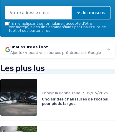
➔ Je m'inscris
*
En remplissant ce formulaire, j’accepte d’être
contacté(e) à des fins commerciales par Chaussure de
foot et ses partenaires.
Chaussure de foot
Ajoutez-nous à vos sources préférées sur Google
Les plus lus
•
Choisir la Bonne Taille
12/06/2025
Choisir des chaussures de football
pour pieds larges