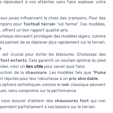
s répondent à vos attentes sans faire exploser votre
vous jouez influencent le choix des crampons. Pour des
rampons pour
football terrain
"sol ferme". Ces modèles,
a
, offrent un bon rapport qualité-prix.
vitesse devraient privilégier des modèles légers, comme
Cela permet de se déplacer plus rapidement sur le terrain,
e
.
st crucial pour éviter les blessures. Choisissez des
e
foot enfants
. Cela garantit un soutien optimal du pied
ndes, voici un
lien utile
pour savoir quoi faire.
ruction de la
chaussure
. Les modèles tels que "
Puma
nt réputés pour leur robustesse à un
prix abordable
.
es options esthétiques comme le
noir
classique peuvent
ues, sans compromis sur la performance.
 vous assurer d’obtenir des
chaussures foot
qui non
épondent parfaitement à vos besoins sur le terrain.