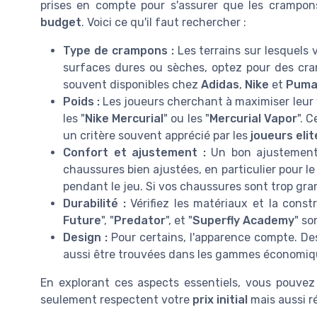
prises en compte pour s'assurer que les crampon
budget
. Voici ce qu'il faut rechercher :
Type de crampons :
Les terrains sur lesquels 
surfaces dures ou sèches, optez pour des c
souvent disponibles chez
Adidas
,
Nike
et
Pum
Poids :
Les joueurs cherchant à maximiser leur 
les "
Nike Mercurial
" ou les "
Mercurial Vapor
". 
un critère souvent apprécié par les
joueurs elit
Confort et ajustement :
Un bon ajustement e
chaussures bien ajustées, en particulier pour l
pendant le jeu. Si vos chaussures sont trop gra
Durabilité :
Vérifiez les matériaux et la const
Future
", "
Predator
", et "
Superfly Academy
" so
Design :
Pour certains, l'apparence compte. D
aussi être trouvées dans les gammes économiq
En explorant ces aspects essentiels, vous pouvez
seulement respectent votre
prix initial
mais aussi r