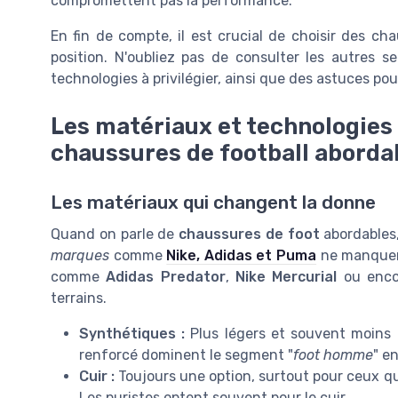
compromettent pas la performance.
En fin de compte, il est crucial de choisir des ch
position. N'oubliez pas de consulter les autres s
technologies à privilégier, ainsi que des astuces po
Les matériaux et technologies 
chaussures de football aborda
Les matériaux qui changent la donne
Quand on parle de
chaussures de foot
abordables,
marques
comme
Nike, Adidas et Puma
ne manquent
comme
Adidas Predator
,
Nike Mercurial
ou enc
terrains.
Synthétiques :
Plus légers et souvent moins 
renforcé dominent le segment "
foot homme
" e
Cuir :
Toujours une option, surtout pour ceux qu
Les puristes optent souvent pour le cuir.