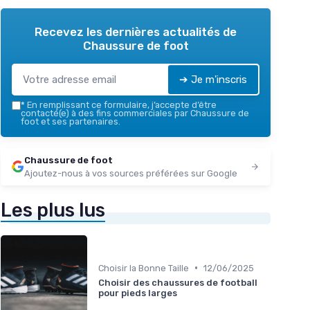
Recevez les dernières actualités de
Chaussure de foot
➔ Je m'inscris
*
En remplissant ce formulaire, j’accepte d’être
contacté(e) à des fins commerciales par Chaussure de
foot et ses partenaires.
Chaussure de foot
Ajoutez-nous à vos sources préférées sur Google
Les plus lus
•
Choisir la Bonne Taille
12/06/2025
Choisir des chaussures de football
pour pieds larges