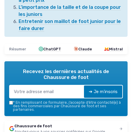
à petit prix
L’importance de la taille et de la coupe pour
les juniors
Entretenir son maillot de foot junior pour le
faire durer
Résumer
ChatGPT
Claude
Mistral
Recevez les dernières actualités de
Chaussure de foot
➔ Je m'inscris
*
En remplissant ce formulaire, j’accepte d’être contacté(e) à
des fins commerciales par Chaussure de foot et ses
partenaires.
Chaussure de foot
Ajoutez-nous à vos sources préférées sur Google