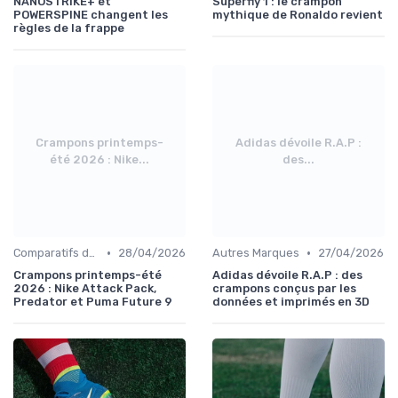
NANOSTRIKE+ et
Superfly 1 : le crampon
POWERSPINE changent les
mythique de Ronaldo revient
règles de la frappe
Crampons printemps-
Adidas dévoile R.A.P :
été 2026 : Nike...
des...
•
•
Comparatifs de Prix et de Modèles
28/04/2026
Autres Marques
27/04/2026
Crampons printemps-été
Adidas dévoile R.A.P : des
2026 : Nike Attack Pack,
crampons conçus par les
Predator et Puma Future 9
données et imprimés en 3D