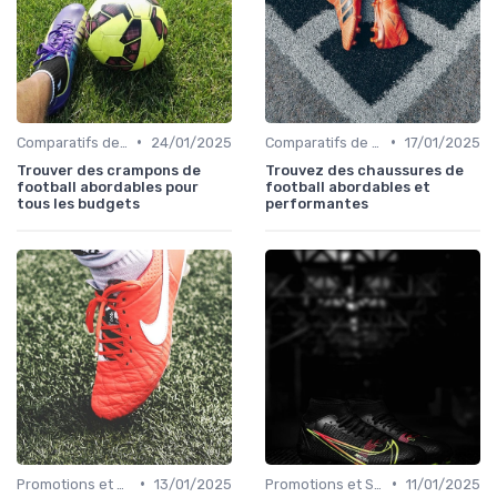
•
•
Comparatifs de Prix et de Modèles
24/01/2025
Comparatifs de Prix et de Modèles
17/01/2025
Trouver des crampons de
Trouvez des chaussures de
football abordables pour
football abordables et
tous les budgets
performantes
•
•
Promotions et Soldes
13/01/2025
Promotions et Soldes
11/01/2025