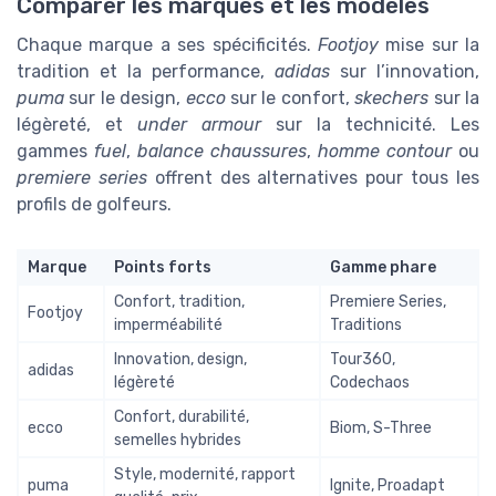
Comparer les marques et les modèles
Chaque marque a ses spécificités.
Footjoy
mise sur la
tradition et la performance,
adidas
sur l’innovation,
puma
sur le design,
ecco
sur le confort,
skechers
sur la
légèreté, et
under armour
sur la technicité. Les
gammes
fuel
,
balance chaussures
,
homme contour
ou
premiere series
offrent des alternatives pour tous les
profils de golfeurs.
Marque
Points forts
Gamme phare
Confort, tradition,
Premiere Series,
Footjoy
imperméabilité
Traditions
Innovation, design,
Tour360,
adidas
légèreté
Codechaos
Confort, durabilité,
ecco
Biom, S-Three
semelles hybrides
Style, modernité, rapport
puma
Ignite, Proadapt