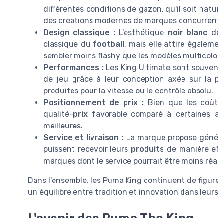
différentes conditions de gazon, qu'il soit natu
des créations modernes de marques concurrente
Design classique :
L'esthétique
noir blanc
de
classique du
football
, mais elle attire égalem
sembler moins flashy que les modèles multicolo
Performances :
Les King Ultimate sont souvent
de jeu grâce à leur conception axée sur la p
produites pour la vitesse ou le contrôle absolu.
Positionnement de prix :
Bien que les coût
qualité-
prix
favorable comparé à certaines a
meilleures.
Service et livraison :
La marque propose gén
puissent recevoir leurs
produits
de manière eff
marques dont le service pourrait être moins réac
Dans l'ensemble, les Puma King continuent de figure
un équilibre entre tradition et innovation dans leur
L'avenir des Puma The King