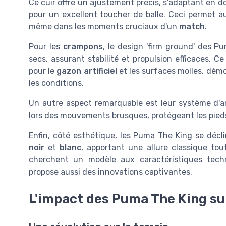
Ce cuir offre un ajustement précis, s'adaptant en do
pour un excellent toucher de balle. Ceci permet au
même dans les moments cruciaux d'un
match
.
Pour les
crampons
, le design 'firm ground' des P
secs, assurant stabilité et propulsion efficaces. 
pour le
gazon artificiel
et les surfaces molles, démo
les conditions.
Un autre aspect remarquable est leur système d'am
lors des mouvements brusques, protégeant les pieds
Enfin, côté esthétique, les Puma The King se décl
noir
et
blanc
, apportant une allure classique tou
cherchent un modèle aux caractéristiques techni
propose aussi des innovations captivantes.
L'impact des Puma The King sur