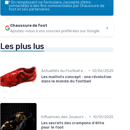
*
En remplissant ce formulaire, j’accepte d’être
contacté(e) à des fins commerciales par Chaussure de
foot et ses partenaires.
Chaussure de foot
Ajoutez-nous à vos sources préférées sur Google
Les plus lus
•
Actualités du Football et Nouveautés
12/06/2025
Les maillots concept : une révolution
dans le monde du football
•
Influences des Joueurs Professionnels
10/01/2025
Les secrets des crampons d'élite
pour le foot