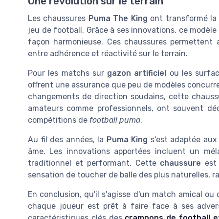
Une révolution sur le terrain
Les chaussures
Puma The King
ont transformé la 
jeu de football. Grâce à ses innovations, ce modèle
façon harmonieuse. Ces chaussures permettent a
entre adhérence et réactivité sur le terrain.
Pour les matchs sur
gazon artificiel
ou les surfac
offrent une assurance que peu de modèles concurrent
changements de direction soudains, cette chaussure 
amateurs comme professionnels, ont souvent décr
compétitions de
football puma
.
Au fil des années, la
Puma King
s'est adaptée aux 
âme. Les innovations apportées incluent un mé
traditionnel et performant. Cette
chaussure
est 
sensation de toucher de balle des plus naturelles, 
En conclusion, qu'il s'agisse d'un match amical o
chaque joueur est prêt à faire face à ses advers
caractéristiques clés des
crampons de football e