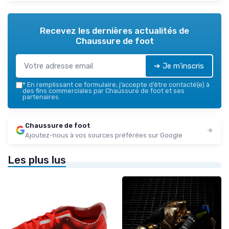
Recevez les dernières actualités de
Chaussure de foot
➔ Je m'inscris
*
En remplissant ce formulaire, j’accepte d’être contacté(e) à
des fins commerciales par Chaussure de foot et ses
partenaires.
Chaussure de foot
Ajoutez-nous à vos sources préférées sur Google
Les plus lus