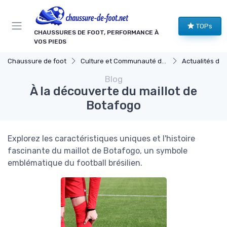
Panneau de gestion des cookies
TOPs
CHAUSSURES DE FOOT, PERFORMANCE À
VOS PIEDS
Chaussure de foot
Culture et Communauté du Football
Actualités du Footb
Blog
À la découverte du maillot de
Botafogo
Explorez les caractéristiques uniques et l'histoire
fascinante du maillot de Botafogo, un symbole
emblématique du football brésilien.