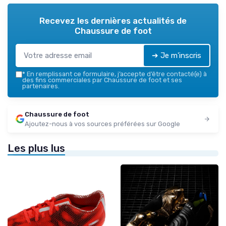
Recevez les dernières actualités de
Chaussure de foot
➔ Je m'inscris
*
En remplissant ce formulaire, j’accepte d’être contacté(e) à
des fins commerciales par Chaussure de foot et ses
partenaires.
Chaussure de foot
Ajoutez-nous à vos sources préférées sur Google
Les plus lus