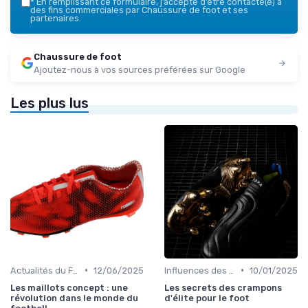
*
En remplissant ce formulaire, j’accepte d’être contacté(e) à
des fins commerciales par Chaussure de foot et ses
partenaires.
Chaussure de foot
Ajoutez-nous à vos sources préférées sur Google
Les plus lus
•
•
Actualités du Football et Nouveautés
12/06/2025
Influences des Joueurs Professionnels
10/01/2025
Les maillots concept : une
Les secrets des crampons
révolution dans le monde du
d'élite pour le foot