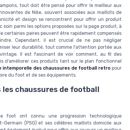
rampons, tout doit être pensé pour offrir le meilleur aux
innovantes de Nike, souvent associées aux maillots de
icité et design se rencontrent pour offrir un produit
c soin parmi les options proposées sur la page produit, à
vés de certaines paires peuvent être rapidement compensés
indre. Cependant, il est crucial de ne pas négliger
iser leur durabilité, tout comme l'attention portée aux
vintage. Il est fascinant de voir comment, au fil des
s d'améliorer ces produits tant sur le plan fonctionnel
e intemporelle des chaussures de football retro
pour
toire du foot et de ses équipements.
 les chaussures de football
de foot ont connu une progression technologique
t-Germain (PSG) et ses célèbres maillots domicile aux
ont également évolué pour offrir aux joueurs un meilleur