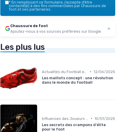
*
En remplissant ce formulaire, j’accepte d’être
contacté(e) à des fins commerciales par Chaussure de
foot et ses partenaires.
Chaussure de foot
Ajoutez-nous à vos sources préférées sur Google
Les plus lus
•
Actualités du Football et Nouveautés
12/06/2025
Les maillots concept : une révolution
dans le monde du football
•
Influences des Joueurs Professionnels
10/01/2025
Les secrets des crampons d'élite
pour le foot