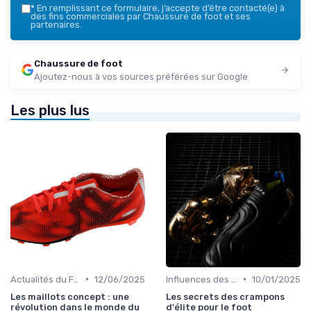
*
En remplissant ce formulaire, j’accepte d’être contacté(e) à
des fins commerciales par Chaussure de foot et ses
partenaires.
Chaussure de foot
Ajoutez-nous à vos sources préférées sur Google
Les plus lus
•
•
Actualités du Football et Nouveautés
12/06/2025
Influences des Joueurs Professionnels
10/01/2025
Les maillots concept : une
Les secrets des crampons
révolution dans le monde du
d'élite pour le foot