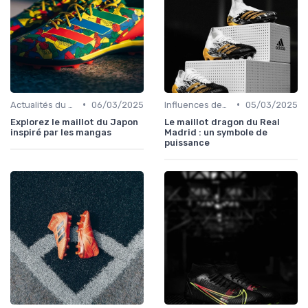
•
•
Actualités du Football et Nouveautés
06/03/2025
Influences des Joueurs Professionnels
05/03/2025
Explorez le maillot du Japon
Le maillot dragon du Real
inspiré par les mangas
Madrid : un symbole de
puissance