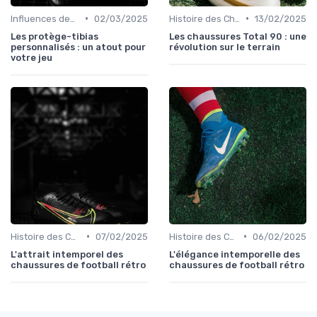
•
•
Influences des Joueurs Professionnels
02/03/2025
Histoire des Chaussures de Football
13/02/2025
Les protège-tibias
Les chaussures Total 90 : une
personnalisés : un atout pour
révolution sur le terrain
votre jeu
•
•
Histoire des Chaussures de Football
07/02/2025
Histoire des Chaussures de Football
06/02/2025
L'attrait intemporel des
L'élégance intemporelle des
chaussures de football rétro
chaussures de football rétro