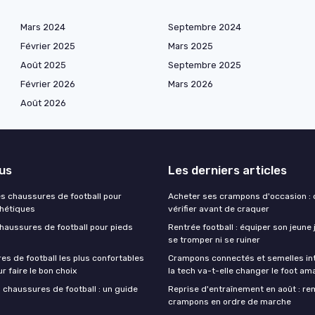
Mars 2024
Septembre 2024
Février 2025
Mars 2025
Août 2025
Septembre 2025
Février 2026
Mars 2026
Août 2026
lus
Les derniers articles
es chaussures de football pour
Acheter ses crampons d'occasion : c
thétiques
vérifier avant de craquer
chaussures de football pour pieds
Rentrée football : équiper son jeune
se tromper ni se ruiner
es de football les plus confortables
Crampons connectés et semelles inte
ur faire le bon choix
la tech va-t-elle changer le foot am
 chaussures de football : un guide
Reprise d'entraînement en août : re
crampons en ordre de marche