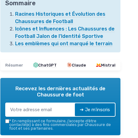
Sommaire
Racines Historiques et Évolution des
Chaussures de Football
Icônes et Influences : Les Chaussures de
Football Jalon de l'Identité Sportive
Les emblèmes qui ont marqué le terrain
Résumer
ChatGPT
Claude
Mistral
Recevez les dernières actualités de
Chaussure de foot
➔ Je m'inscris
*
En remplissant ce formulaire, j’accepte d’être
contacté(e) à des fins commerciales par Chaussure de
foot et ses partenaires.