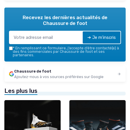
Recevez les dernières actualités de
Chaussure de foot
➔ Je m'inscris
*
En remplissant ce formulaire, j’accepte d’être contacté(e) à
des fins commerciales par Chaussure de foot et ses
partenaires.
Chaussure de foot
Ajoutez-nous à vos sources préférées sur Google
Les plus lus