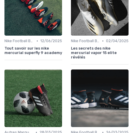
•
•
Nike Football Boots
12/06/2025
Nike Football Boots
02/04/2025
Tout savoir sur les nike
Les secrets des nike
mercurial superfly 9 academy
mercurial vapor 15 elite
révélés
•
•
Autres Marques
28/03/2025
Nike Football Boots
26/03/2025