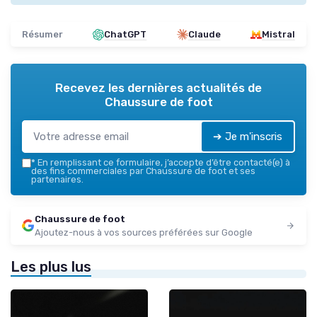
Résumer
ChatGPT
Claude
Mistral
Recevez les dernières actualités de
Chaussure de foot
➔ Je m'inscris
*
En remplissant ce formulaire, j’accepte d’être contacté(e) à
des fins commerciales par Chaussure de foot et ses
partenaires.
Chaussure de foot
Ajoutez-nous à vos sources préférées sur Google
Les plus lus