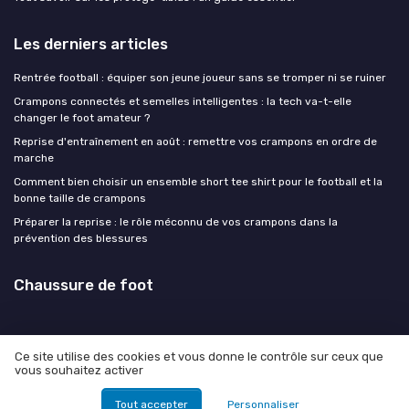
Les derniers articles
Rentrée football : équiper son jeune joueur sans se tromper ni se ruiner
Crampons connectés et semelles intelligentes : la tech va-t-elle
changer le foot amateur ?
Reprise d'entraînement en août : remettre vos crampons en ordre de
marche
Comment bien choisir un ensemble short tee shirt pour le football et la
bonne taille de crampons
Préparer la reprise : le rôle méconnu de vos crampons dans la
prévention des blessures
Chaussure de foot
Ce site utilise des cookies et vous donne le contrôle sur ceux que
vous souhaitez activer
Mentions légales
Politique de confidentialité
© Chaussure de foot 2026
Tout accepter
Personnaliser