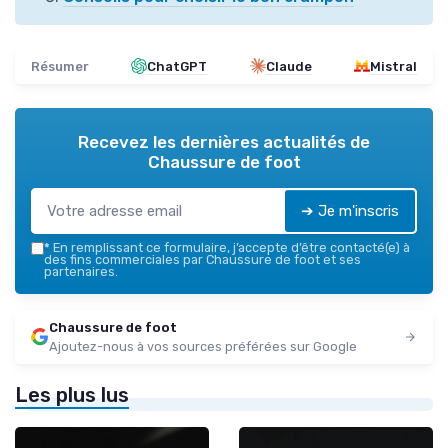
Résumer
ChatGPT
Claude
Mistral
Recevez les dernières actualités de
Chaussure de foot
➔ Je m'inscris
*
En remplissant ce formulaire, j’accepte d’être contacté(e) à
des fins commerciales par Chaussure de foot et ses
partenaires.
Chaussure de foot
Ajoutez-nous à vos sources préférées sur Google
Les plus lus