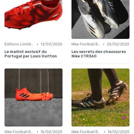
•
•
Éditions Limitées et Collaborations
12/03/2025
Nike Football Boots
25/02/2025
Le maillot exclusif du
Les secrets des chaussures
Portugal par Louis Vuitton
Nike CTR360
•
•
Nike Football Boots
15/02/2025
Nike Football Boots
14/02/2025