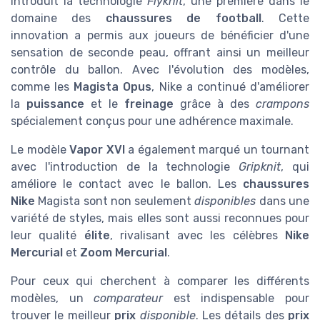
introduit la technologie
Flyknit
, une première dans le
domaine des
chaussures de football
. Cette
innovation a permis aux joueurs de bénéficier d'une
sensation de seconde peau, offrant ainsi un meilleur
contrôle du ballon. Avec l'évolution des modèles,
comme les
Magista Opus
, Nike a continué d'améliorer
la
puissance
et le
freinage
grâce à des
crampons
spécialement conçus pour une adhérence maximale.
Le modèle
Vapor XVI
a également marqué un tournant
avec l'introduction de la technologie
Gripknit
, qui
améliore le contact avec le ballon. Les
chaussures
Nike
Magista sont non seulement
disponibles
dans une
variété de styles, mais elles sont aussi reconnues pour
leur qualité
élite
, rivalisant avec les célèbres
Nike
Mercurial
et
Zoom Mercurial
.
Pour ceux qui cherchent à comparer les différents
modèles, un
comparateur
est indispensable pour
trouver le meilleur
prix
disponible
. Les détails des
prix