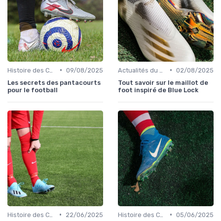
•
•
Histoire des Chaussures de Football
09/08/2025
Actualités du Football et Nouveautés
02/08/2025
Les secrets des pantacourts
Tout savoir sur le maillot de
pour le football
foot inspiré de Blue Lock
•
•
Histoire des Chaussures de Football
22/06/2025
Histoire des Chaussures de Football
05/06/2025