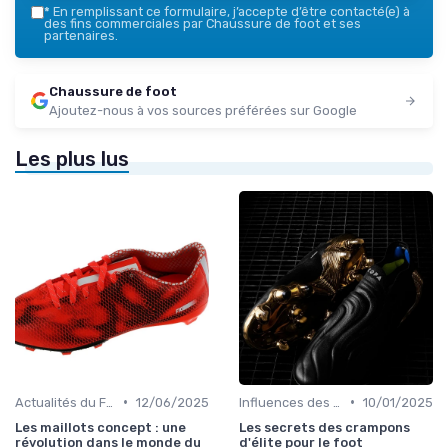
*
En remplissant ce formulaire, j’accepte d’être contacté(e) à
des fins commerciales par Chaussure de foot et ses
partenaires.
Chaussure de foot
Ajoutez-nous à vos sources préférées sur Google
Les plus lus
•
•
Actualités du Football et Nouveautés
12/06/2025
Influences des Joueurs Professionnels
10/01/2025
Les maillots concept : une
Les secrets des crampons
révolution dans le monde du
d'élite pour le foot