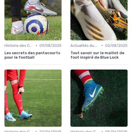
•
•
Histoire des Chaussures de Football
09/08/2025
Actualités du Football et Nouveautés
02/08/2025
Les secrets des pantacourts
Tout savoir sur le maillot de
pour le football
foot inspiré de Blue Lock
•
•
Histoire des Chaussures de Football
22/06/2025
Histoire des Chaussures de Football
05/06/2025