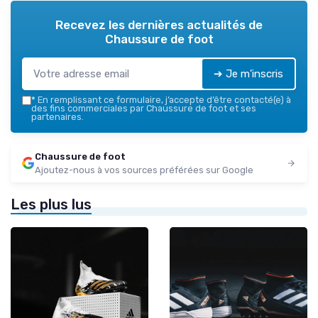
Recevez les dernières actualités de
Chaussure de foot
➔ Je m'inscris
*
En remplissant ce formulaire, j’accepte d’être contacté(e) à
des fins commerciales par Chaussure de foot et ses
partenaires.
Chaussure de foot
Ajoutez-nous à vos sources préférées sur Google
Les plus lus