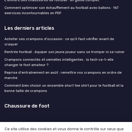
L'univers des chaussures de football : un guide complet
Comment optimiser son échauffement au football avec ballons : 167
exercices incontournables en PDF
Les derniers articles
Acheter ses crampons d'occasion : ce qu'il faut vérifier avant de
craquer
Rentrée football : équiper son jeune joueur sans se tromper ni se ruiner
Crampons connectés et semelles intelligentes : la tech va-t-elle
changer le foot amateur ?
Reprise d'entraînement en août : remettre vos crampons en ordre de
marche
Comment bien choisir un ensemble short tee shirt pour le football et la
bonne taille de crampons
Chaussure de foot
Ce site utilise des cookies et vous donne le contrôle sur ceux que