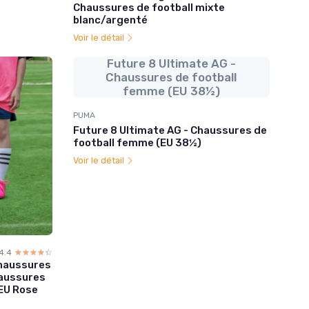
Chaussures de football mixte
blanc/argenté
Voir le détail
Future 8 Ultimate AG -
Chaussures de football
femme (EU 38½)
PUMA
Future 8 Ultimate AG - Chaussures de
football femme (EU 38½)
Voir le détail
4.4
☆☆☆☆☆
★★★★★
Chaussures
haussures
EU Rose