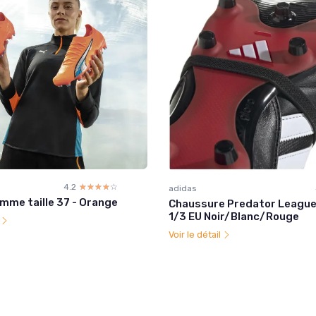
4.2
☆☆☆☆☆
★★★★★
adidas
mme taille 37 - Orange
Chaussure Predator League 
1/3 EU Noir/Blanc/Rouge
l
Voir le détail