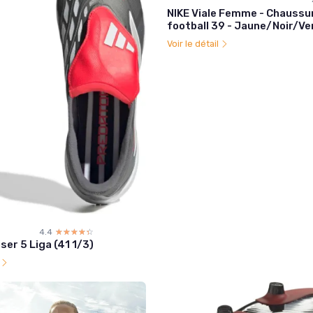
NIKE Viale Femme - Chaussu
football 39 - Jaune/Noir/Ve
Voir le détail
4.4
☆☆☆☆☆
★★★★★
ser 5 Liga (41 1/3)
l