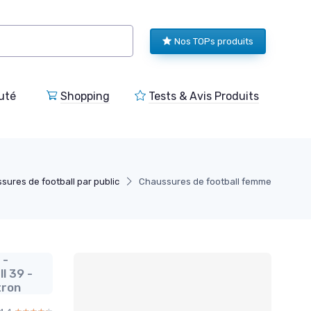
Nos TOPs produits
uté
Shopping
Tests & Avis Produits
sures de football par public
Chaussures de football femme
 -
l 39 -
tron