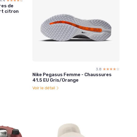
4.4
☆☆☆☆☆
★★★★★
res de
rt citron
3.8
☆☆☆☆☆
★★★★★
Nike Pegasus Femme - Chaussures
41.5 EU Gris/Orange
Voir le détail