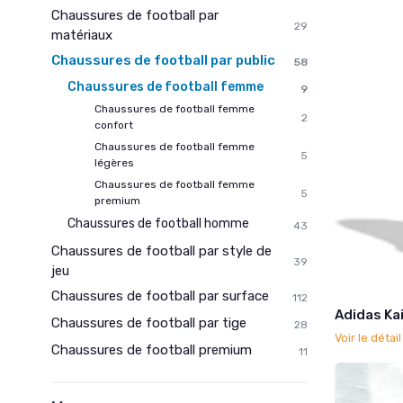
Chaussures de football par
29
matériaux
Chaussures de football par public
58
Chaussures de football femme
9
Chaussures de football femme
2
confort
Chaussures de football femme
5
légères
Chaussures de football femme
5
premium
Chaussures de football homme
43
Chaussures de football par style de
39
jeu
Chaussures de football par surface
112
Adidas Kai
Chaussures de football par tige
28
Voir le détai
Chaussures de football premium
11