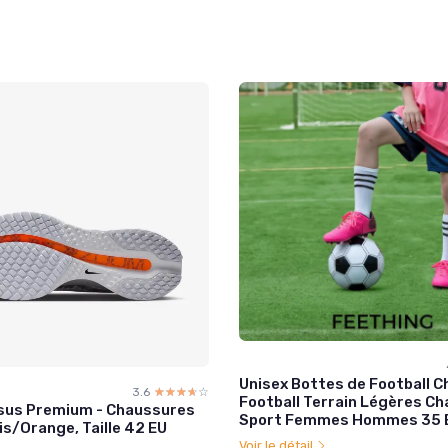
Unisex Bottes de Football 
3.6
☆☆☆☆☆
★★★★★
Football Terrain Légères C
sus Premium - Chaussures
Sport Femmes Hommes 35 
s/Orange, Taille 42 EU
Voir le détail