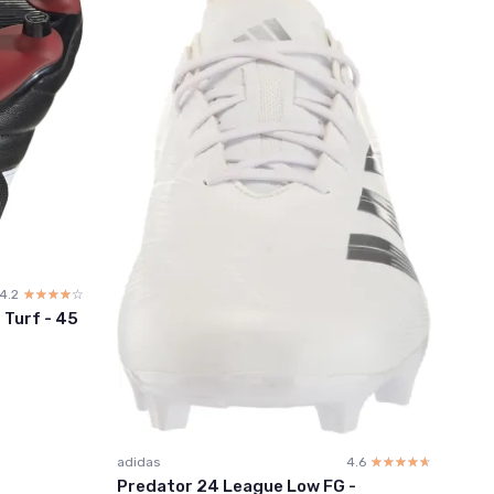
4.2
☆☆☆☆☆
★★★★★
Turf - 45
adidas
4.6
☆☆☆☆☆
★★★★★
Predator 24 League Low FG -