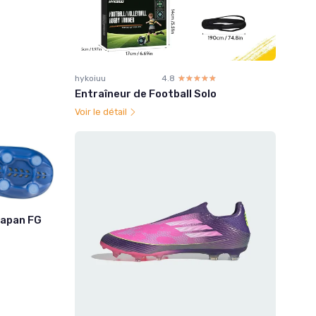
hykoiuu
4.8
☆☆☆☆☆
★★★★★
Entraîneur de Football Solo
Voir le détail
Japan FG