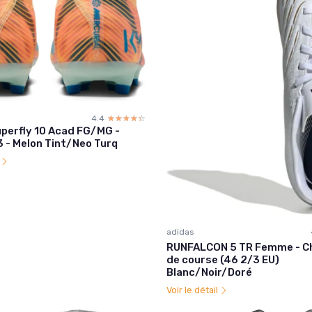
4.4
☆☆☆☆☆
★★★★★
uperfly 10 Acad FG/MG -
- Melon Tint/Neo Turq
l
adidas
RUNFALCON 5 TR Femme - C
de course (46 2/3 EU)
Blanc/Noir/Doré
Voir le détail