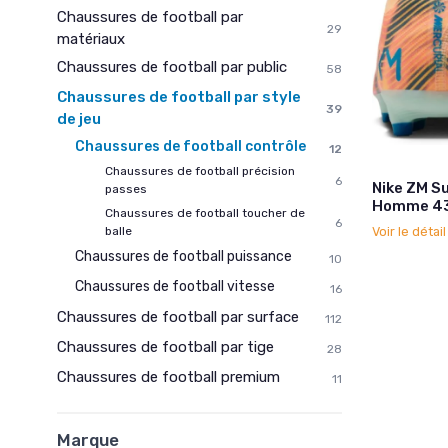
Chaussures de football par
29
matériaux
Chaussures de football par public
58
Chaussures de football par style
39
de jeu
Chaussures de football contrôle
12
Chaussures de football précision
6
Nike ZM S
passes
Homme 43 
Chaussures de football toucher de
6
balle
Voir le détai
Chaussures de football puissance
10
Chaussures de football vitesse
16
Chaussures de football par surface
112
Chaussures de football par tige
28
Chaussures de football premium
11
Marque