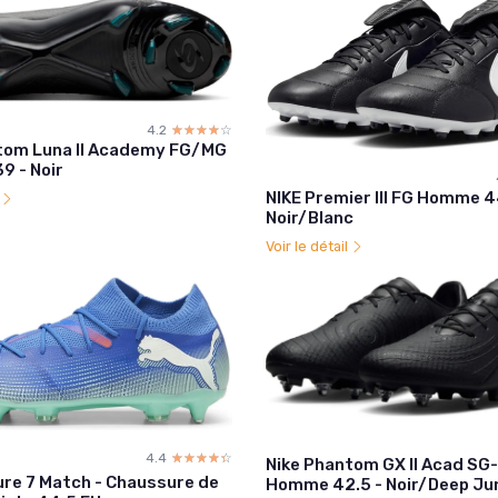
4.2
☆☆☆☆☆
★★★★★
tom Luna II Academy FG/MG
9 - Noir
NIKE Premier III FG Homme 
l
Noir/Blanc
Voir le détail
4.4
☆☆☆☆☆
★★★★★
Nike Phantom GX II Acad SG-
re 7 Match - Chaussure de
Homme 42.5 - Noir/Deep Ju