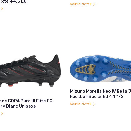
ixte 44.5 EU
Voir le détail
l
Mizuno Morelia Neo IV Beta 
Football Boots EU 44 1/2
e COPA Pure III Elite FG
Voir le détail
ory Blanc Unisexe
l