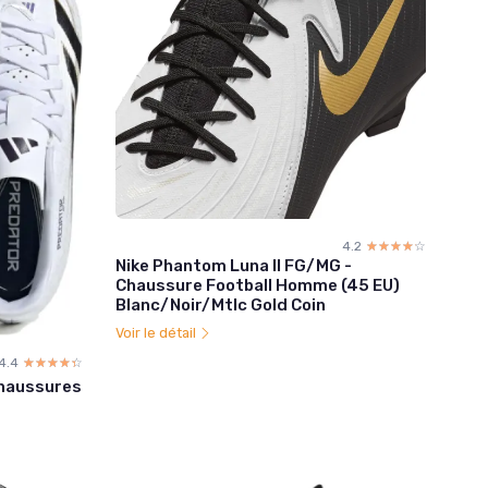
4.2
☆☆☆☆☆
★★★★★
Nike Phantom Luna II FG/MG -
Chaussure Football Homme (45 EU)
Blanc/Noir/Mtlc Gold Coin
Voir le détail
4.4
☆☆☆☆☆
★★★★★
haussures