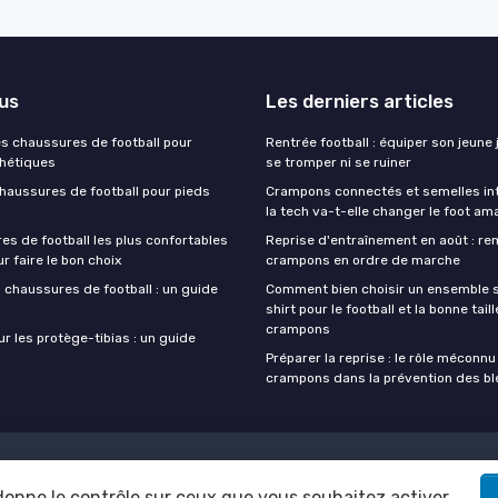
lus
Les derniers articles
es chaussures de football pour
Rentrée football : équiper son jeune
thétiques
se tromper ni se ruiner
chaussures de football pour pieds
Crampons connectés et semelles inte
la tech va-t-elle changer le foot am
es de football les plus confortables
Reprise d'entraînement en août : re
ur faire le bon choix
crampons en ordre de marche
 chaussures de football : un guide
Comment bien choisir un ensemble s
shirt pour le football et la bonne tail
crampons
ur les protège-tibias : un guide
Préparer la reprise : le rôle méconn
crampons dans la prévention des b
Mentions légales
Politique de confidentialité
 donne le contrôle sur ceux que vous souhaitez activer
© Chaussure de foot 2026