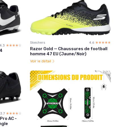
Skechers
4.6
☆☆☆☆☆
★★★★★
4.3
☆☆☆☆☆
★★★★★
Razor Gold — Chaussures de football
44
homme 47 EU (Jaune/Noir)
Voir le détail
3.7
☆☆☆☆☆
★★★★★
Pro AC -
ngle