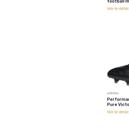
football m
Voir le détai
adidas
Performanc
Pure Vict
Voir le détai