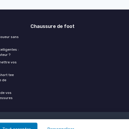
Chaussure de foot
 joueur sans
lligentes :
ateur ?
mettre vos
hort tee
le de
u de vos
lessures