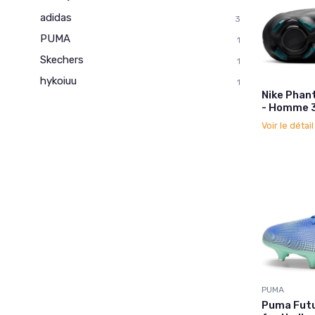
adidas
3
PUMA
1
Skechers
1
hykoiuu
1
Nike Phan
- Homme 3
Voir le détai
PUMA
Puma Futu