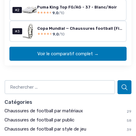
Puma King Top FG/AG - 37 - Blanc/Noir
#2
9.0
/10
★★★★★
★★★★★
Copa Mundial — Chaussures football (Firm Ground) Blanc/Noir, taille 8
#3
9.0
/10
★★★★★
★★★★★
Voir le comparatif complet →
Catégories
Chaussures de football par matériaux
29
Chaussures de football par public
58
Chaussures de football par style de jeu
39