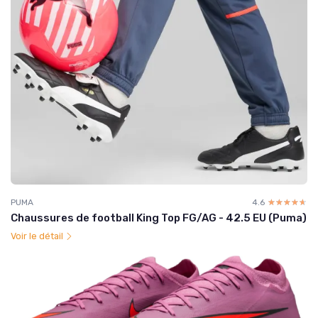
PUMA
4.6
☆☆☆☆☆
★★★★★
Chaussures de football King Top FG/AG - 42.5 EU (Puma)
Voir le détail