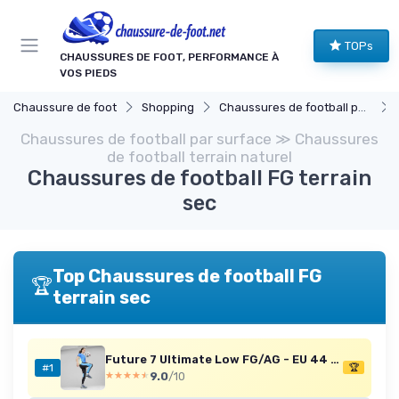
Panneau de gestion des cookies
TOPs
CHAUSSURES DE FOOT, PERFORMANCE À
VOS PIEDS
Chaussure de foot
Shopping
Chaussures de football par surface
Chaussures de football par surface ≫ Chaussures
de football terrain naturel
Chaussures de football FG terrain
sec
Top Chaussures de football FG
🏆
terrain sec
Future 7 Ultimate Low FG/AG - EU 44 1/2
#1
🏆
9.0
/10
★★★★★
★★★★★