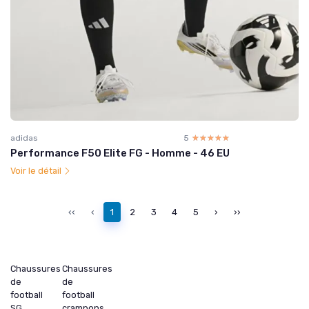
adidas
5
☆☆☆☆☆
★★★★★
Performance F50 Elite FG - Homme - 46 EU
Voir le détail
‹‹
‹
1
2
3
4
5
›
››
Chaussures
Chaussures
de
de
football
football
SG
crampons