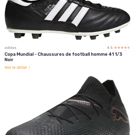
adidas
4.5
☆☆☆☆☆
★★★★★
Copa Mundial - Chaussures de football homme 41 1/3
Noir
Voir le détail