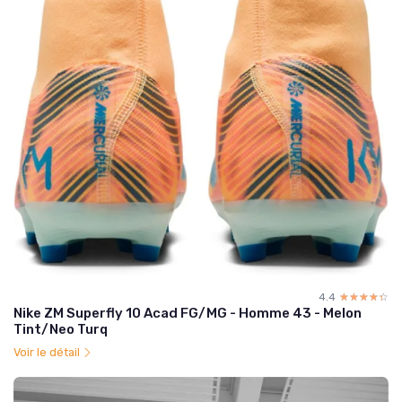
4.4
☆☆☆☆☆
★★★★★
Nike ZM Superfly 10 Acad FG/MG - Homme 43 - Melon
Tint/Neo Turq
Voir le détail