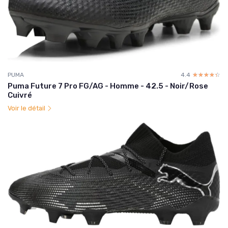
PUMA
4.4
☆☆☆☆☆
★★★★★
Puma Future 7 Pro FG/AG - Homme - 42.5 - Noir/Rose
Cuivré
Voir le détail