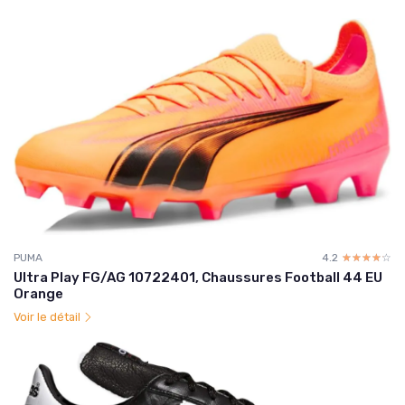
PUMA
4.2
☆☆☆☆☆
★★★★★
Ultra Play FG/AG 10722401, Chaussures Football 44 EU
Orange
Voir le détail