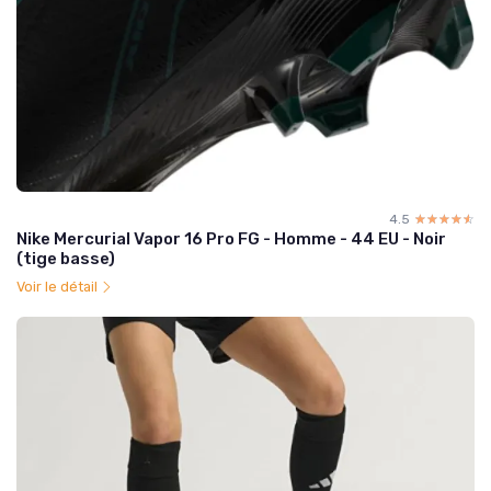
4.5
☆☆☆☆☆
★★★★★
Nike Mercurial Vapor 16 Pro FG - Homme - 44 EU - Noir
(tige basse)
Voir le détail