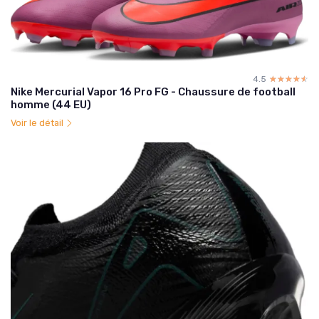
4.5
☆☆☆☆☆
★★★★★
Nike Mercurial Vapor 16 Pro FG - Chaussure de football
homme (44 EU)
Voir le détail