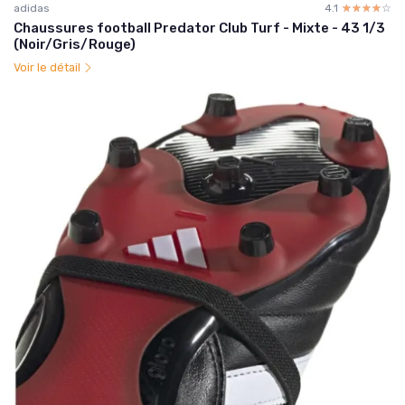
adidas
4.1
☆☆☆☆☆
★★★★★
Chaussures football Predator Club Turf - Mixte - 43 1/3
(Noir/Gris/Rouge)
Voir le détail