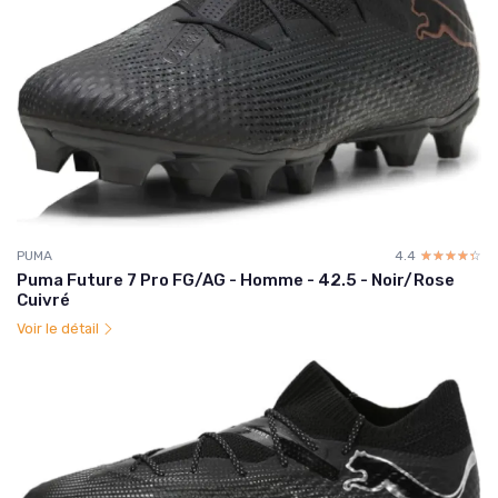
PUMA
4.4
☆☆☆☆☆
★★★★★
Puma Future 7 Pro FG/AG - Homme - 42.5 - Noir/Rose
Cuivré
Voir le détail