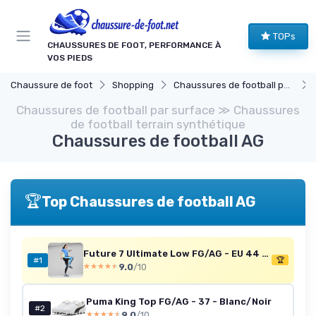
Panneau de gestion des cookies
TOPs
CHAUSSURES DE FOOT, PERFORMANCE À
VOS PIEDS
Chaussure de foot
Shopping
Chaussures de football par surface
Chaussures de football par surface ≫ Chaussures
de football terrain synthétique
Chaussures de football AG
🏆
Top Chaussures de football AG
Future 7 Ultimate Low FG/AG - EU 44 1/2
#1
🏆
9.0
/10
★★★★★
★★★★★
Puma King Top FG/AG - 37 - Blanc/Noir
#2
9.0
/10
★★★★★
★★★★★