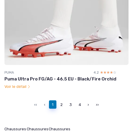
PUMA
4.2
☆☆☆☆☆
★★★★★
Puma Ultra Pro FG/AG - 46.5 EU - Black/Fire Orchid
Voir le détail
‹‹
‹
1
2
3
4
›
››
Chaussures
Chaussures
Chaussures