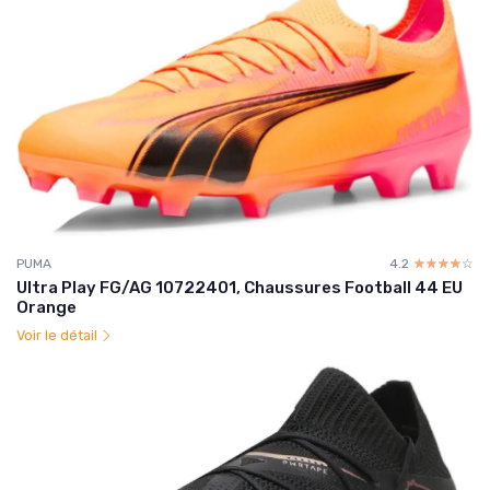
PUMA
4.2
☆☆☆☆☆
★★★★★
Ultra Play FG/AG 10722401, Chaussures Football 44 EU
Orange
Voir le détail