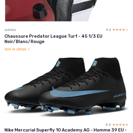
adidas
4.2
☆☆☆☆☆
★★★★★
Chaussure Predator League Turf - 45 1/3 EU
Noir/Blanc/Rouge
Voir le détail
4.5
☆☆☆☆☆
★★★★★
Nike Mercurial Superfly 10 Academy AG - Homme 39 EU -