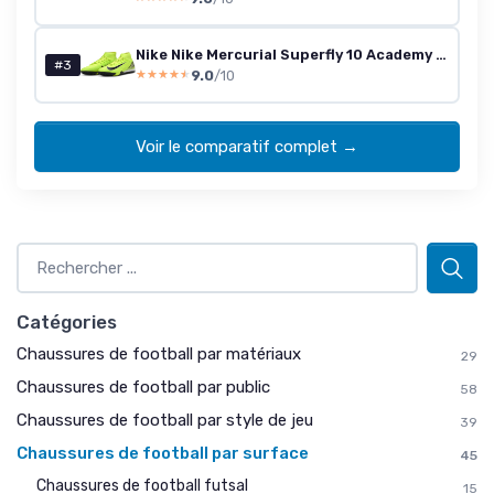
Nike Nike Mercurial Superfly 10 Academy TF High-Top Fußballschuhe Chaussure de footballHomme 40 EU Volt Black
#3
9.0
/10
★★★★★
★★★★★
Voir le comparatif complet →
Catégories
Chaussures de football par matériaux
29
Chaussures de football par public
58
Chaussures de football par style de jeu
39
Chaussures de football par surface
45
Chaussures de football futsal
15