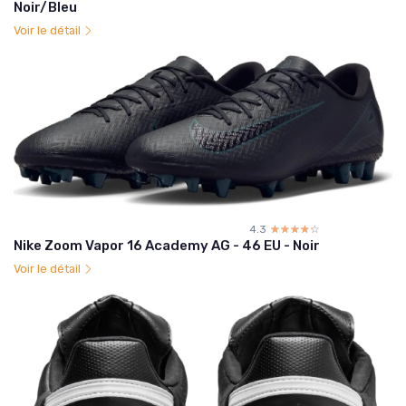
Noir/Bleu
Voir le détail
4.3
☆☆☆☆☆
★★★★★
Nike Zoom Vapor 16 Academy AG - 46 EU - Noir
Voir le détail