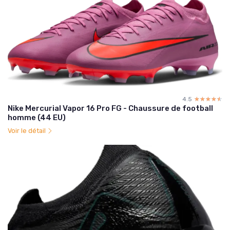
4.5
☆☆☆☆☆
★★★★★
Nike Mercurial Vapor 16 Pro FG - Chaussure de football
homme (44 EU)
Voir le détail