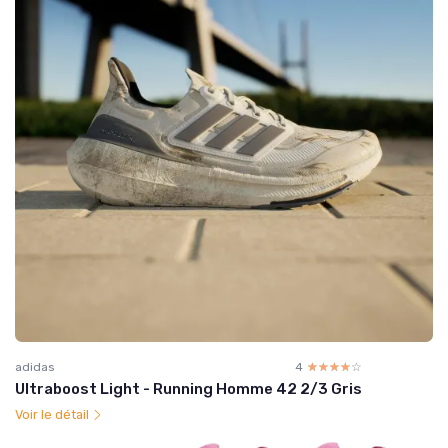
adidas
4
☆☆☆☆☆
★★★★★
Ultraboost Light - Running Homme 42 2/3 Gris
Voir le détail