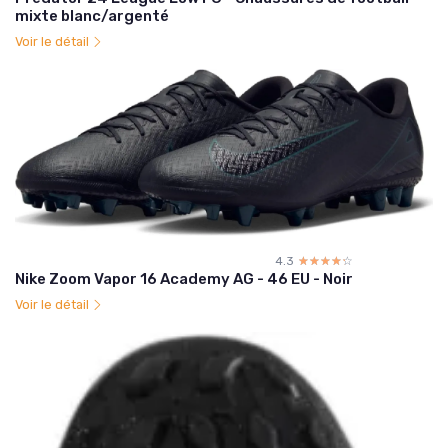
mixte blanc/argenté
Voir le détail
4.3
☆☆☆☆☆
★★★★★
Nike Zoom Vapor 16 Academy AG - 46 EU - Noir
Voir le détail