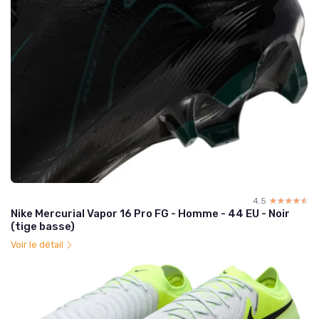
4.5
☆☆☆☆☆
★★★★★
Nike Mercurial Vapor 16 Pro FG - Homme - 44 EU - Noir
(tige basse)
Voir le détail