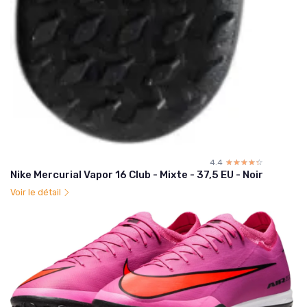
4.4
☆☆☆☆☆
★★★★★
Nike Mercurial Vapor 16 Club - Mixte - 37,5 EU - Noir
Voir le détail