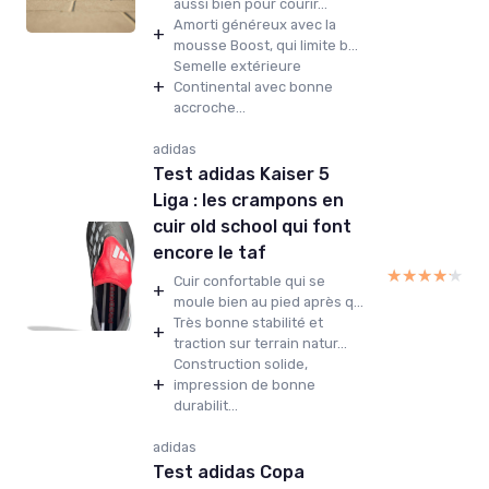
aussi bien pour courir...
Amorti généreux avec la
+
mousse Boost, qui limite b...
Semelle extérieure
+
Continental avec bonne
accroche...
adidas
Test adidas Kaiser 5
Liga : les crampons en
cuir old school qui font
encore le taf
★★★★★
★★★★★
Cuir confortable qui se
+
moule bien au pied après q...
Très bonne stabilité et
+
traction sur terrain natur...
Construction solide,
+
impression de bonne
durabilit...
adidas
Test adidas Copa