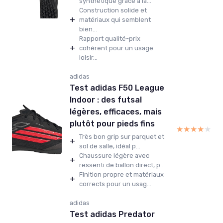
synthétique grâce à la...
Construction solide et
+
matériaux qui semblent
bien...
Rapport qualité-prix
+
cohérent pour un usage
loisir...
adidas
Test adidas F50 League
Indoor : des futsal
légères, efficaces, mais
plutôt pour pieds fins
★★★★★
★★★★★
Très bon grip sur parquet et
+
sol de salle, idéal p...
Chaussure légère avec
+
ressenti de ballon direct, p...
Finition propre et matériaux
+
corrects pour un usag...
adidas
Test adidas Predator