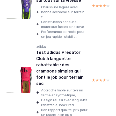
surtout sur la vitesse
★★★★★
★★★★★
Chaussure légère avec
+
bonne accroche sur terrain
t...
Construction sérieuse,
+
matériaux faciles à nettoye...
Performance correcte pour
+
un jeu rapide : stabilit...
adidas
Test adidas Predator
Club à languette
rabattable : des
crampons simples qui
font le job pour terrain
★★★★★
★★★★★
sec
Accroche fiable sur terrain
+
ferme et synthétique,...
Design réussi avec languette
+
rabattable, look Pred...
Bon rapport qualité-prix pour
+
un usage loisir ou o...