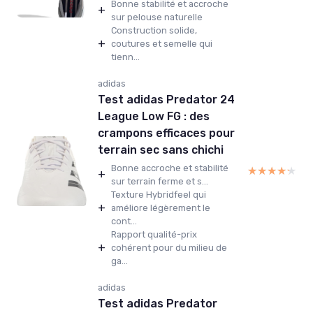
Bonne stabilité et accroche
+
sur pelouse naturelle
Construction solide,
+
coutures et semelle qui
tienn...
adidas
Test adidas Predator 24
League Low FG : des
crampons efficaces pour
terrain sec sans chichi
Bonne accroche et stabilité
★★★★★
★★★★★
+
sur terrain ferme et s...
Texture Hybridfeel qui
+
améliore légèrement le
cont...
Rapport qualité-prix
+
cohérent pour du milieu de
ga...
adidas
Test adidas Predator