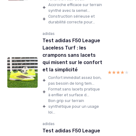
Accroche efficace sur terrain
+
synthé avec la semel...
Construction sérieuse et
+
durabilité correcte pour...
adidas
Test adidas F50 League
Laceless Turf : les
crampons sans lacets
qui misent sur le confort
et la simplicité
★★★★★
★★★★★
Confort immédiat assez bon,
+
pas besoin de long tem...
Format sans lacets pratique
+
à enfiler et surface d...
Bon grip sur terrain
+
synthétique pour un usage
loi...
adidas
Test adidas F50 League