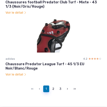
Chaussures football Predator Club Turf - Mixte - 43
1/3 (Noir/Gris/Rouge)
Voir le détail
adidas
4.2
☆☆☆☆☆
★★★★★
Chaussure Predator League Turf - 45 1/3 EU
Noir/Blanc/Rouge
Voir le détail
‹‹
‹
1
2
3
›
››