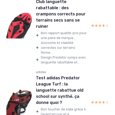
Club languette
rabattable : des
crampons corrects pour
terrains secs sans se
★★★★★
★★★★★
ruiner
Bon rapport qualité-prix pour
+
une paire de marque...
Accroche et stabilité
+
correctes sur terrains
ferme...
Design Predator sympa avec
+
languette rabattable et...
adidas
Test adidas Predator
League Turf : la
languette rabattue old
school sur synthé, ça
★★★★★
★★★★★
donne quoi ?
Bon toucher de balle grâce à
+
l’avant en cuir et à...