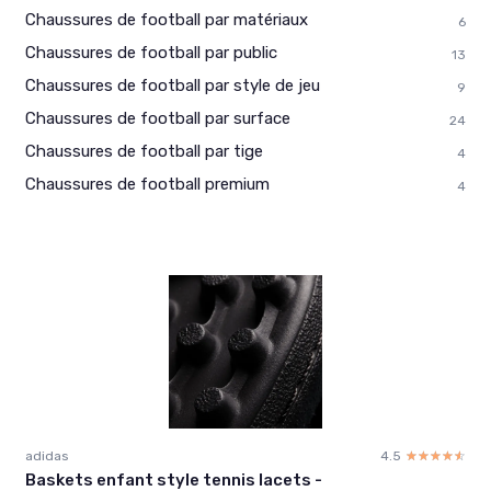
Chaussures de football par matériaux
6
Chaussures de football par public
13
Chaussures de football par style de jeu
9
Chaussures de football par surface
24
Chaussures de football par tige
4
Chaussures de football premium
4
adidas
4.5
☆☆☆☆☆
★★★★★
Baskets enfant style tennis lacets -