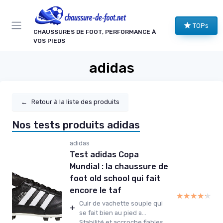
Panneau de gestion des cookies
TOPs
CHAUSSURES DE FOOT, PERFORMANCE À
VOS PIEDS
adidas
←
Retour à la liste des produits
Nos tests produits adidas
adidas
Test adidas Copa
Mundial : la chaussure de
foot old school qui fait
encore le taf
★★★★★
★★★★★
Cuir de vachette souple qui
+
se fait bien au pied a...
Stabilité et accroche fiables