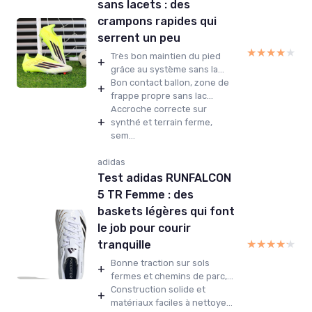
sans lacets : des
crampons rapides qui
serrent un peu
★★★★★
★★★★★
Très bon maintien du pied
+
grâce au système sans la...
Bon contact ballon, zone de
+
frappe propre sans lac...
Accroche correcte sur
+
synthé et terrain ferme,
sem...
adidas
Test adidas RUNFALCON
5 TR Femme : des
baskets légères qui font
le job pour courir
★★★★★
★★★★★
tranquille
Bonne traction sur sols
+
fermes et chemins de parc,...
Construction solide et
+
matériaux faciles à nettoye...