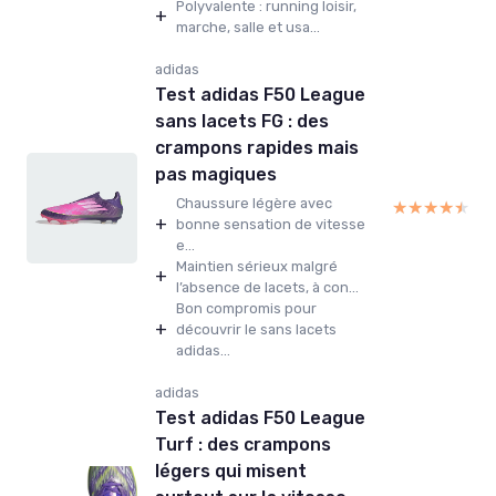
Polyvalente : running loisir,
+
marche, salle et usa...
adidas
Test adidas F50 League
sans lacets FG : des
crampons rapides mais
pas magiques
Chaussure légère avec
★★★★★
★★★★★
+
bonne sensation de vitesse
e...
Maintien sérieux malgré
+
l’absence de lacets, à con...
Bon compromis pour
+
découvrir le sans lacets
adidas...
adidas
Test adidas F50 League
Turf : des crampons
légers qui misent