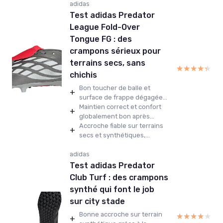
adidas
Test adidas Predator
League Fold-Over
Tongue FG : des
crampons sérieux pour
terrains secs, sans
★★★★★
★★★★★
chichis
Bon toucher de balle et
+
surface de frappe dégagée...
Maintien correct et confort
+
globalement bon après...
Accroche fiable sur terrains
+
secs et synthétiques,...
adidas
Test adidas Predator
Club Turf : des crampons
synthé qui font le job
sur city stade
Bonne accroche sur terrain
★★★★★
★★★★★
+