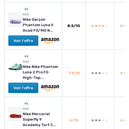
#3
NIKE
Nike Garçon
Phantom Luna II
8.5/10
★★★★★
★★★★★
★★
★★
Acad FG/MG N...
Voir l'offre
#4
NIKE
Nike Nike Phantom
Luna 2 Pro FG
7.9/10
★★★★★
★★★★★
★★
★★
High-Top...
Voir l'offre
#5
NIKE
Nike Mercurial
Superfly 9
6/10
★★★★★
★★★★★
★★
★★
Academy Turf C...