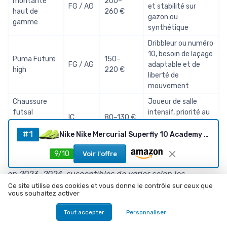
montante
200–
FG / AG
et stabilité sur
haut de
260 €
gazon ou
gamme
synthétique
Dribbleur ou numéro
10, besoin de laçage
Puma Future
150–
FG / AG
adaptable et de
high
220 €
liberté de
mouvement
Chaussure
Joueur de salle
futsal
intensif, priorité au
IC
80–130 €
montante
toucher de balle et
#1
premium
aux appuis courts
Nike Nike Mercurial Superfly 10 Academy TF High-Top Fußballschuhe Chaussure de footballHomme 40 EU Volt Black
9/10
Voir l'offre
*Fourchettes de prix observées sur le marché européen
en 2023–2024, susceptibles de varier selon les
promotions et les coloris.
Ce site utilise des cookies et vous donne le contrôle sur ceux que
vous souhaitez activer
Tout accepter
Personnaliser
Questions fréquentes