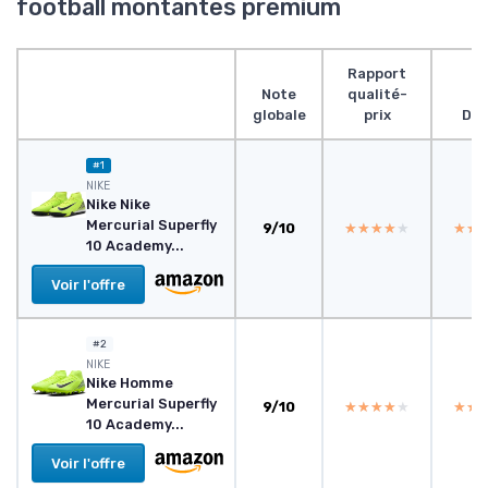
football montantes premium
Rapport
Note
qualité-
globale
prix
Des
#1
NIKE
Nike Nike
Mercurial Superfly
9/10
★★★★★
★★★★★
★★
★★
10 Academy...
Voir l'offre
#2
NIKE
Nike Homme
Mercurial Superfly
9/10
★★★★★
★★★★★
★★
★★
10 Academy...
Voir l'offre