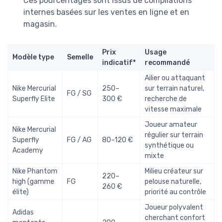
Ces pourcentages sont issus de compilations
internes basées sur les ventes en ligne et en
magasin.
Prix
Usage
Modèle type
Semelle
indicatif*
recommandé
Ailier ou attaquant
Nike Mercurial
250–
sur terrain naturel,
FG / SG
Superfly Elite
300 €
recherche de
vitesse maximale
Joueur amateur
Nike Mercurial
régulier sur terrain
Superfly
FG / AG
80–120 €
synthétique ou
Academy
mixte
Nike Phantom
Milieu créateur sur
220–
high (gamme
FG
pelouse naturelle,
260 €
élite)
priorité au contrôle
Joueur polyvalent
Adidas
cherchant confort