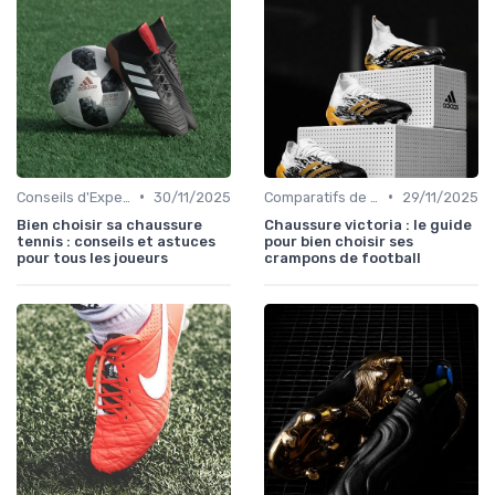
•
•
Conseils d'Experts
30/11/2025
Comparatifs de Prix et de Modèles
29/11/2025
Bien choisir sa chaussure
Chaussure victoria : le guide
tennis : conseils et astuces
pour bien choisir ses
pour tous les joueurs
crampons de football