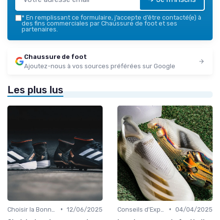
*
En remplissant ce formulaire, j’accepte d’être contacté(e) à
des fins commerciales par Chaussure de foot et ses
partenaires.
Chaussure de foot
Ajoutez-nous à vos sources préférées sur Google
Les plus lus
•
•
Choisir la Bonne Taille
12/06/2025
Conseils d'Experts
04/04/2025